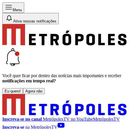
Menu
Ative nossas notificações
Você quer ficar por dentro das notícias mais importantes e receber
notificações em tempo real?
Eu quero!
Agora não
Inscreva-se no canal
MetrópolesTV no
YouTube
MetrópolesTV
Inscreva-se
na MetrópolesTV