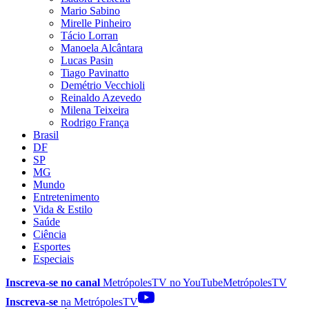
Mario Sabino
Mirelle Pinheiro
Tácio Lorran
Manoela Alcântara
Lucas Pasin
Tiago Pavinatto
Demétrio Vecchioli
Reinaldo Azevedo
Milena Teixeira
Rodrigo França
Brasil
DF
SP
MG
Mundo
Entretenimento
Vida & Estilo
Saúde
Ciência
Esportes
Especiais
Inscreva-se no canal
MetrópolesTV no
YouTube
MetrópolesTV
Inscreva-se
na MetrópolesTV