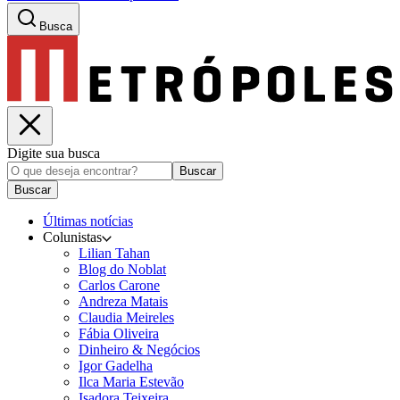
Busca
Digite sua busca
Buscar
Buscar
Últimas notícias
Colunistas
Lilian Tahan
Blog do Noblat
Carlos Carone
Andreza Matais
Claudia Meireles
Fábia Oliveira
Dinheiro & Negócios
Igor Gadelha
Ilca Maria Estevão
Isadora Teixeira