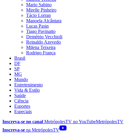
Mario Sabino
Mirelle Pinheiro
Tácio Lorran
Manoela Alcântara
Lucas Pasin
Tiago Pavinatto
Demétrio Vecchioli
Reinaldo Azevedo
Milena Teixeira
Rodrigo França
Brasil
DF
SP
MG
Mundo
Entretenimento
Vida & Estilo
Saúde
Ciência
Esportes
Especiais
Inscreva-se no canal
MetrópolesTV no
YouTube
MetrópolesTV
Inscreva-se
na MetrópolesTV