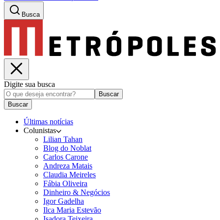
Busca
Digite sua busca
Buscar
Buscar
Últimas notícias
Colunistas
Lilian Tahan
Blog do Noblat
Carlos Carone
Andreza Matais
Claudia Meireles
Fábia Oliveira
Dinheiro & Negócios
Igor Gadelha
Ilca Maria Estevão
Isadora Teixeira