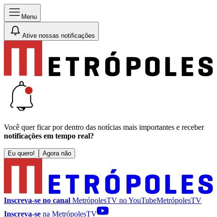
Menu
Ative nossas notificações
Você quer ficar por dentro das notícias mais importantes e receber
notificações em tempo real?
Eu quero!
Agora não
Inscreva-se no canal
MetrópolesTV no
YouTube
MetrópolesTV
Inscreva-se
na MetrópolesTV