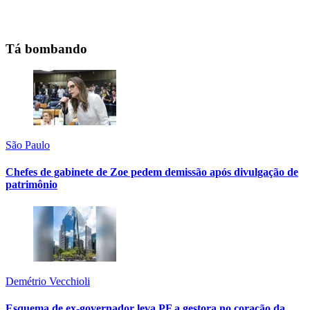
Tá bombando
São Paulo
Chefes de gabinete de Zoe pedem demissão após divulgação de
patrimônio
Demétrio Vecchioli
Esquema de ex-governador leva PF a gestora no coração da