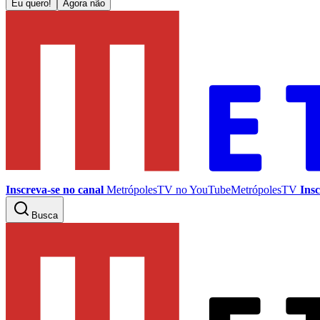
Eu quero!
Agora não
Inscreva-se no canal
MetrópolesTV no
YouTube
MetrópolesTV
Insc
Busca