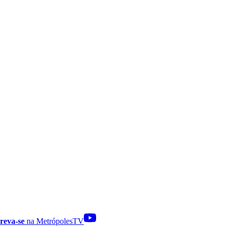
reva-se
na MetrópolesTV