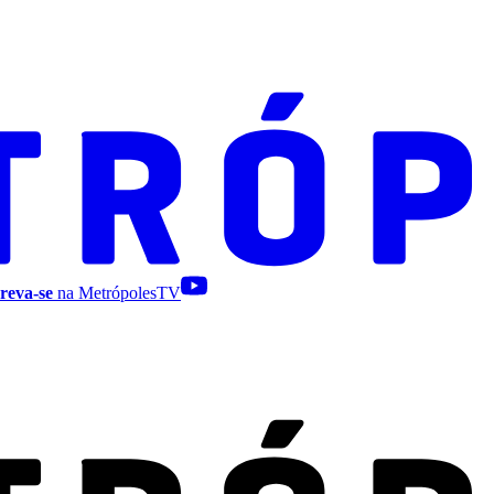
reva-se
na MetrópolesTV