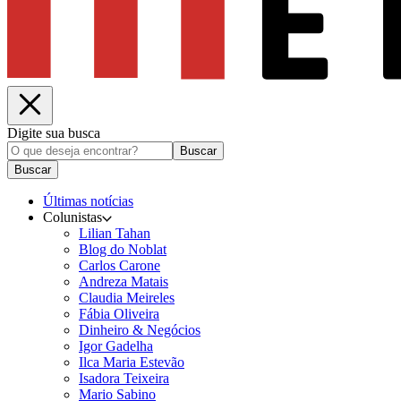
Digite sua busca
Buscar
Buscar
Últimas notícias
Colunistas
Lilian Tahan
Blog do Noblat
Carlos Carone
Andreza Matais
Claudia Meireles
Fábia Oliveira
Dinheiro & Negócios
Igor Gadelha
Ilca Maria Estevão
Isadora Teixeira
Mario Sabino