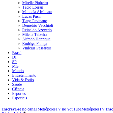
Mirelle Pinheiro
Tácio Lorran
Manoela Alcântara
Lucas Pasin
Tiago Pavinatto
Demétrio Vecchioli
Reinaldo Azevedo
Milena Teixeira
Alfredo Henrique
Rodrigo França
Vinícius Passarelli
Brasil
DF
SP
MG
Mundo
Entretenimento
Vida & Estilo
Saúde
Ciência
Esportes
Especiais
Inscreva-se no canal
MetrópolesTV no
YouTube
MetrópolesTV
Insc