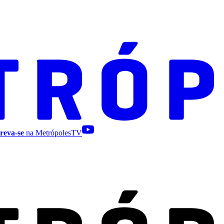
reva-se
na MetrópolesTV