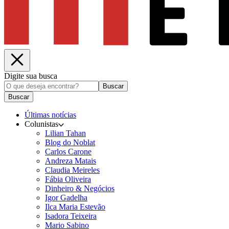
Digite sua busca
Buscar
Buscar
Últimas notícias
Colunistas
Lilian Tahan
Blog do Noblat
Carlos Carone
Andreza Matais
Claudia Meireles
Fábia Oliveira
Dinheiro & Negócios
Igor Gadelha
Ilca Maria Estevão
Isadora Teixeira
Mario Sabino