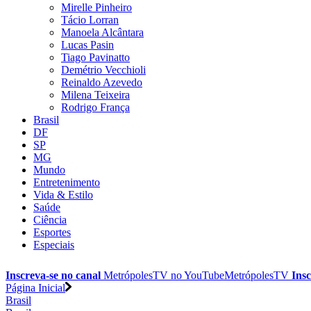
Mirelle Pinheiro
Tácio Lorran
Manoela Alcântara
Lucas Pasin
Tiago Pavinatto
Demétrio Vecchioli
Reinaldo Azevedo
Milena Teixeira
Rodrigo França
Brasil
DF
SP
MG
Mundo
Entretenimento
Vida & Estilo
Saúde
Ciência
Esportes
Especiais
Inscreva-se no canal
MetrópolesTV no
YouTube
MetrópolesTV
Insc
Página Inicial
Brasil