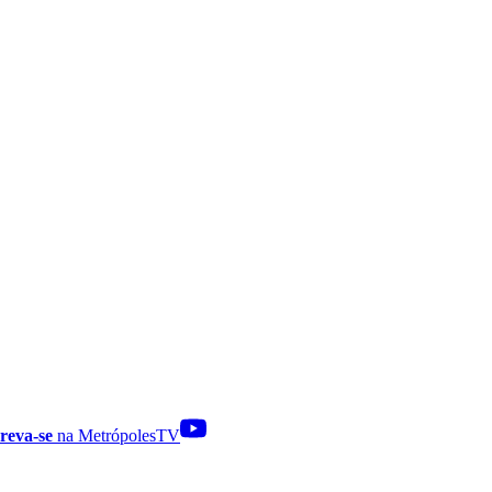
reva-se
na MetrópolesTV