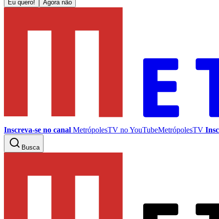
Eu quero!
Agora não
Inscreva-se no canal
MetrópolesTV no
YouTube
MetrópolesTV
Insc
Busca