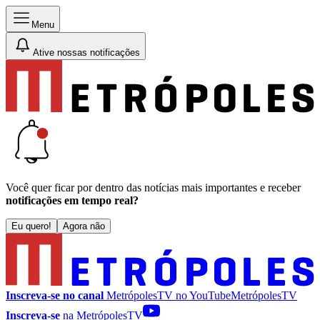
Menu
Ative nossas notificações
Você quer ficar por dentro das notícias mais importantes e receber
notificações em tempo real?
Eu quero!
Agora não
Inscreva-se no canal
MetrópolesTV no
YouTube
MetrópolesTV
Inscreva-se
na MetrópolesTV