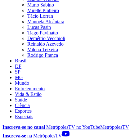
Mario Sabino
Mirelle Pinheiro
Tácio Lorran
Manoela Alcântara
Lucas Pasin
Tiago Pavinatto
Demétrio Vecchioli
Reinaldo Azevedo
Milena Teixeira
Rodrigo França
Brasil
DF
SP
MG
Mundo
Entretenimento
Vida & Estilo
Saúde
Ciência
Esportes
Especiais
Inscreva-se no canal
MetrópolesTV no
YouTube
MetrópolesTV
Inscreva-se
na MetrópolesTV