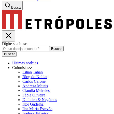
Busca
Digite sua busca
Buscar
Buscar
Últimas notícias
Colunistas
Lilian Tahan
Blog do Noblat
Carlos Carone
Andreza Matais
Claudia Meireles
Fábia Oliveira
Dinheiro & Negócios
Igor Gadelha
Ilca Maria Estevão
Isadora Teixeira