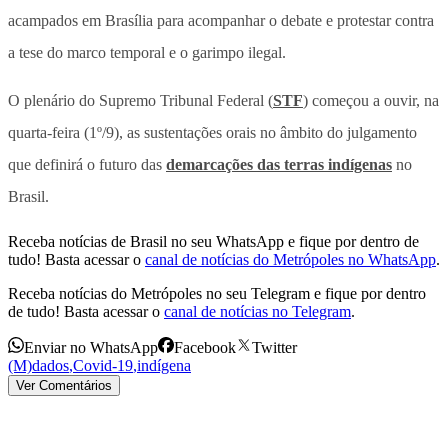
acampados em Brasília para acompanhar o debate e protestar contra
a tese do marco temporal e o garimpo ilegal.
O plenário do Supremo Tribunal Federal (
STF
) começou a ouvir, na
quarta-feira (1º/9), as sustentações orais no âmbito do julgamento
que definirá o futuro das
demarcações das terras indígenas
no
Brasil.
Receba notícias de Brasil no seu WhatsApp e fique por dentro de
tudo! Basta acessar o
canal de notícias do Metrópoles no WhatsApp
.
Receba notícias do Metrópoles no seu Telegram e fique por dentro
de tudo! Basta acessar o
canal de notícias no Telegram
.
Enviar no WhatsApp
Facebook
Twitter
(M)dados
,
Covid-19
,
indígena
Ver Comentários