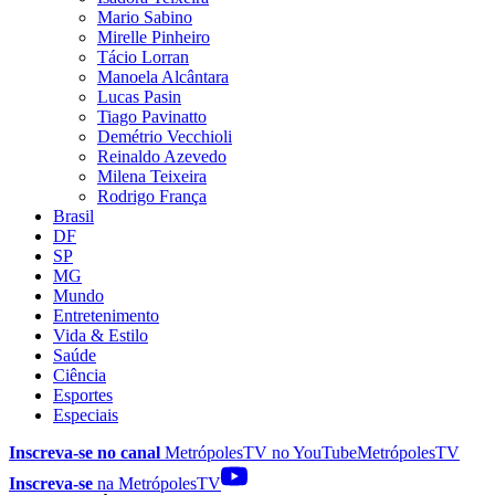
Mario Sabino
Mirelle Pinheiro
Tácio Lorran
Manoela Alcântara
Lucas Pasin
Tiago Pavinatto
Demétrio Vecchioli
Reinaldo Azevedo
Milena Teixeira
Rodrigo França
Brasil
DF
SP
MG
Mundo
Entretenimento
Vida & Estilo
Saúde
Ciência
Esportes
Especiais
Inscreva-se no canal
MetrópolesTV no
YouTube
MetrópolesTV
Inscreva-se
na MetrópolesTV