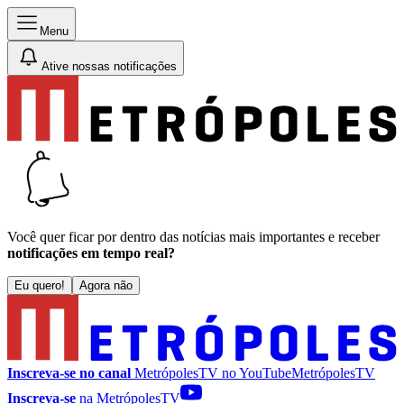
Menu
Ative nossas notificações
Você quer ficar por dentro das notícias mais importantes e receber
notificações em tempo real?
Eu quero!
Agora não
Inscreva-se no canal
MetrópolesTV no
YouTube
MetrópolesTV
Inscreva-se
na MetrópolesTV