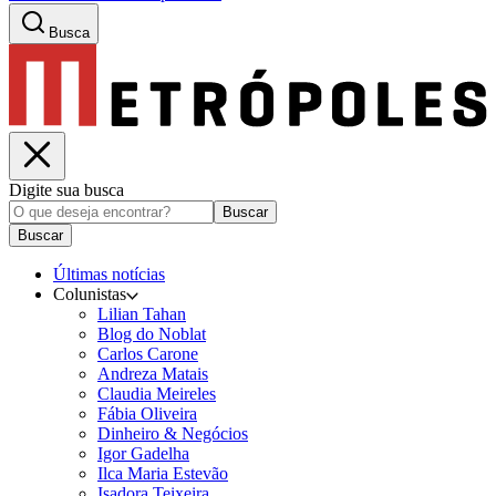
Busca
Digite sua busca
Buscar
Buscar
Últimas notícias
Colunistas
Lilian Tahan
Blog do Noblat
Carlos Carone
Andreza Matais
Claudia Meireles
Fábia Oliveira
Dinheiro & Negócios
Igor Gadelha
Ilca Maria Estevão
Isadora Teixeira