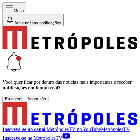
Menu
Ative nossas notificações
Você quer ficar por dentro das notícias mais importantes e receber
notificações em tempo real?
Eu quero!
Agora não
Inscreva-se no canal
MetrópolesTV no
YouTube
MetrópolesTV
Inscreva-se
na MetrópolesTV