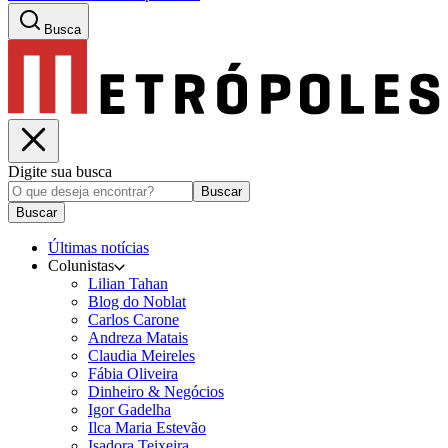
Busca
Digite sua busca
Buscar
Buscar
Últimas notícias
Colunistas
Lilian Tahan
Blog do Noblat
Carlos Carone
Andreza Matais
Claudia Meireles
Fábia Oliveira
Dinheiro & Negócios
Igor Gadelha
Ilca Maria Estevão
Isadora Teixeira