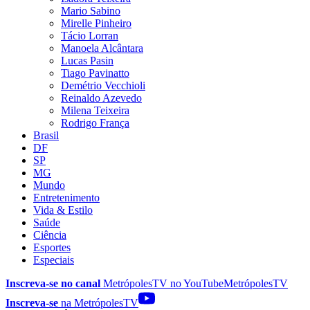
Mario Sabino
Mirelle Pinheiro
Tácio Lorran
Manoela Alcântara
Lucas Pasin
Tiago Pavinatto
Demétrio Vecchioli
Reinaldo Azevedo
Milena Teixeira
Rodrigo França
Brasil
DF
SP
MG
Mundo
Entretenimento
Vida & Estilo
Saúde
Ciência
Esportes
Especiais
Inscreva-se no canal
MetrópolesTV no
YouTube
MetrópolesTV
Inscreva-se
na MetrópolesTV