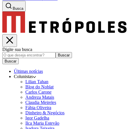
Busca
Digite sua busca
Buscar
Buscar
Últimas notícias
Colunistas
Lilian Tahan
Blog do Noblat
Carlos Carone
Andreza Matais
Claudia Meireles
Fábia Oliveira
Dinheiro & Negócios
Igor Gadelha
Ilca Maria Estevão
Isadora Teixeira