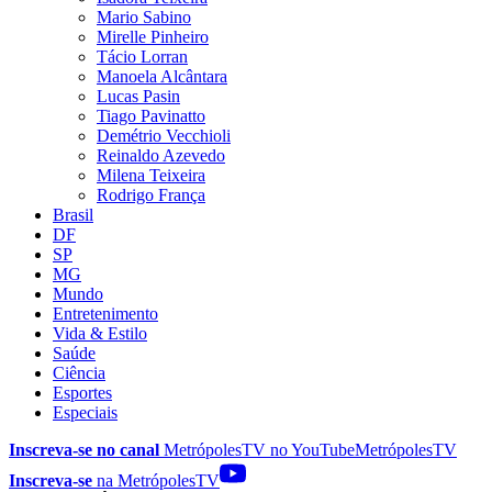
Mario Sabino
Mirelle Pinheiro
Tácio Lorran
Manoela Alcântara
Lucas Pasin
Tiago Pavinatto
Demétrio Vecchioli
Reinaldo Azevedo
Milena Teixeira
Rodrigo França
Brasil
DF
SP
MG
Mundo
Entretenimento
Vida & Estilo
Saúde
Ciência
Esportes
Especiais
Inscreva-se no canal
MetrópolesTV no
YouTube
MetrópolesTV
Inscreva-se
na MetrópolesTV