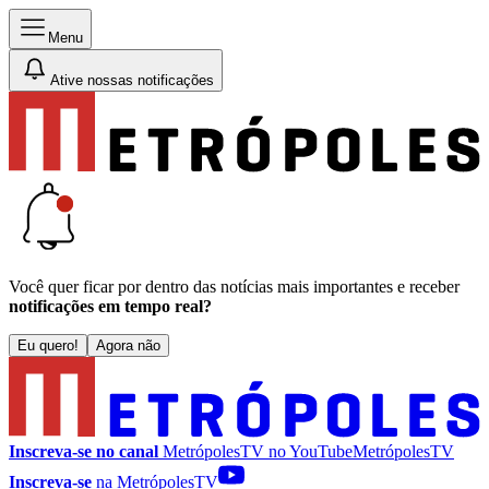
Menu
Ative nossas notificações
Você quer ficar por dentro das notícias mais importantes e receber
notificações em tempo real?
Eu quero!
Agora não
Inscreva-se no canal
MetrópolesTV no
YouTube
MetrópolesTV
Inscreva-se
na MetrópolesTV