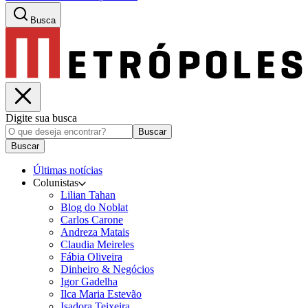
Busca
Digite sua busca
Buscar
Buscar
Últimas notícias
Colunistas
Lilian Tahan
Blog do Noblat
Carlos Carone
Andreza Matais
Claudia Meireles
Fábia Oliveira
Dinheiro & Negócios
Igor Gadelha
Ilca Maria Estevão
Isadora Teixeira