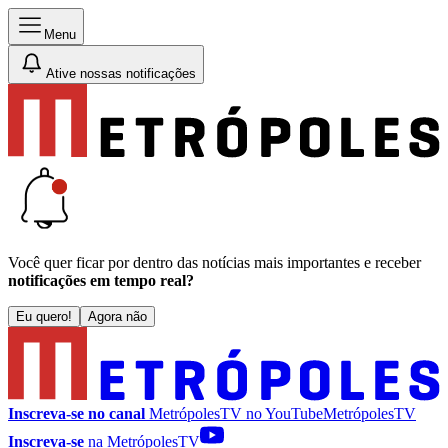
Menu
Ative nossas notificações
Você quer ficar por dentro das notícias mais importantes e receber
notificações em tempo real?
Eu quero!
Agora não
Inscreva-se no canal
MetrópolesTV no
YouTube
MetrópolesTV
Inscreva-se
na MetrópolesTV