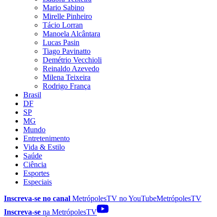
Mario Sabino
Mirelle Pinheiro
Tácio Lorran
Manoela Alcântara
Lucas Pasin
Tiago Pavinatto
Demétrio Vecchioli
Reinaldo Azevedo
Milena Teixeira
Rodrigo França
Brasil
DF
SP
MG
Mundo
Entretenimento
Vida & Estilo
Saúde
Ciência
Esportes
Especiais
Inscreva-se no canal
MetrópolesTV no
YouTube
MetrópolesTV
Inscreva-se
na MetrópolesTV