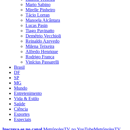
Mario Sabino
Mirelle Pinheiro
Tácio Lorran
Manoela Alcântara
Lucas Pasin
Tiago Pavinatto
Demétrio Vecchioli
Reinaldo Azevedo
Milena Teixeira
Alfredo Henrique
Rodrigo França
Vinícius Passarelli
Brasil
DF
SP
MG
Mundo
Entretenimento
Vida & Estilo
Saúde
Ciência
Esportes
Especiais
Inscreva-se no canal
MetrópolesTV no
YouTube
MetrópolesTV