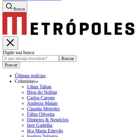
Busca
Digite sua busca
Buscar
Buscar
Últimas notícias
Colunistas
Lilian Tahan
Blog do Noblat
Carlos Carone
Andreza Matais
Claudia Meireles
Fábia Oliveira
Dinheiro & Negócios
Igor Gadelha
Ilca Maria Estevão
Isadora Teixeira