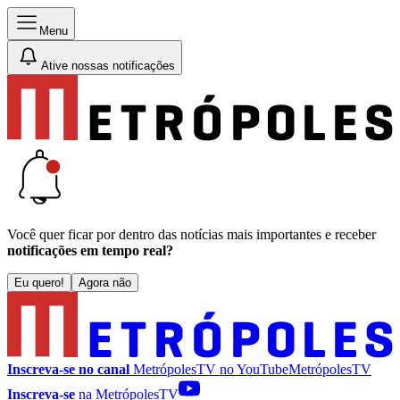
Menu
Ative nossas notificações
Você quer ficar por dentro das notícias mais importantes e receber
notificações em tempo real?
Eu quero!
Agora não
Inscreva-se no canal
MetrópolesTV no
YouTube
MetrópolesTV
Inscreva-se
na MetrópolesTV