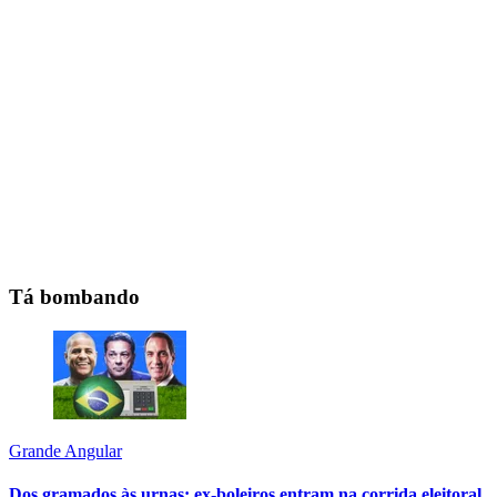
Tá bombando
Grande Angular
Dos gramados às urnas: ex-boleiros entram na corrida eleitoral