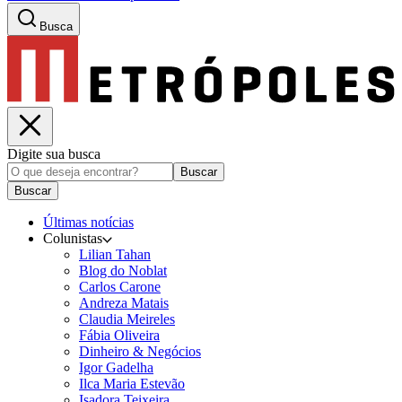
Busca
Digite sua busca
Buscar
Buscar
Últimas notícias
Colunistas
Lilian Tahan
Blog do Noblat
Carlos Carone
Andreza Matais
Claudia Meireles
Fábia Oliveira
Dinheiro & Negócios
Igor Gadelha
Ilca Maria Estevão
Isadora Teixeira