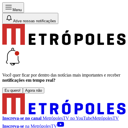
Menu
Ative nossas notificações
Você quer ficar por dentro das notícias mais importantes e receber
notificações em tempo real?
Eu quero!
Agora não
Inscreva-se no canal
MetrópolesTV no
YouTube
MetrópolesTV
Inscreva-se
na MetrópolesTV