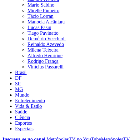
Mario Sabino
Mirelle Pinheiro
Tácio Lorran
Manoela Alcântara
Lucas Pasin
Tiago Pavinatto
Demétrio Vecchioli
Reinaldo Azevedo
Milena Teixeira
Alfredo Henrique
Rodrigo França
Vinícius Passarelli
Brasil
DF
SP
MG
Mundo
Entretenimento
Vida & Estilo
Saúde
Ciência
Esportes
Especiais
Inscreva-se no canal
MetrópolesTV no
YouTube
MetrópolesTV