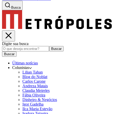
Busca
Digite sua busca
Buscar
Buscar
Últimas notícias
Colunistas
Lilian Tahan
Blog do Noblat
Carlos Carone
Andreza Matais
Claudia Meireles
Fábia Oliveira
Dinheiro & Negócios
Igor Gadelha
Ilca Maria Estevão
Isadora Teixeira