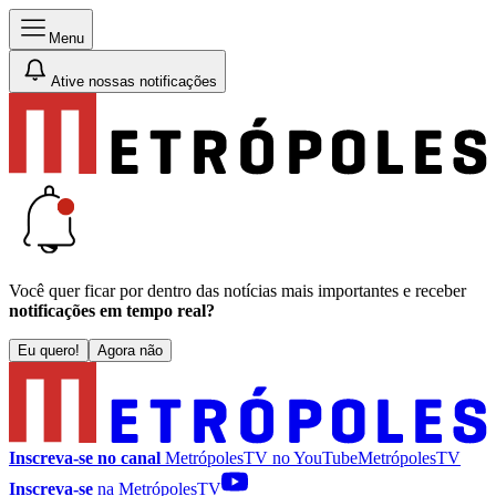
Menu
Ative nossas notificações
Você quer ficar por dentro das notícias mais importantes e receber
notificações em tempo real?
Eu quero!
Agora não
Inscreva-se no canal
MetrópolesTV no
YouTube
MetrópolesTV
Inscreva-se
na MetrópolesTV