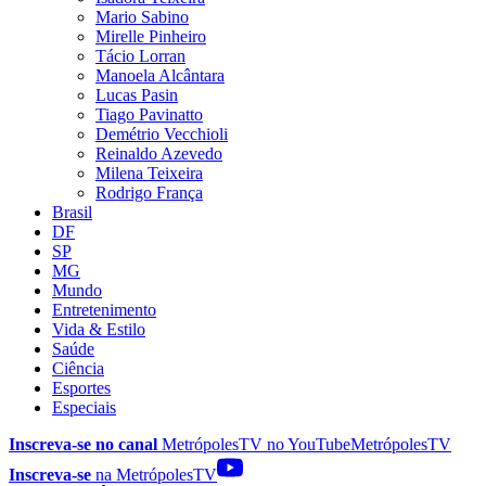
Mario Sabino
Mirelle Pinheiro
Tácio Lorran
Manoela Alcântara
Lucas Pasin
Tiago Pavinatto
Demétrio Vecchioli
Reinaldo Azevedo
Milena Teixeira
Rodrigo França
Brasil
DF
SP
MG
Mundo
Entretenimento
Vida & Estilo
Saúde
Ciência
Esportes
Especiais
Inscreva-se no canal
MetrópolesTV no
YouTube
MetrópolesTV
Inscreva-se
na MetrópolesTV