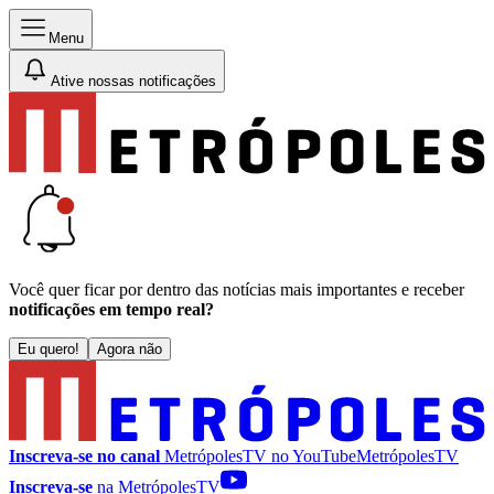
Menu
Ative nossas notificações
Você quer ficar por dentro das notícias mais importantes e receber
notificações em tempo real?
Eu quero!
Agora não
Inscreva-se no canal
MetrópolesTV no
YouTube
MetrópolesTV
Inscreva-se
na MetrópolesTV