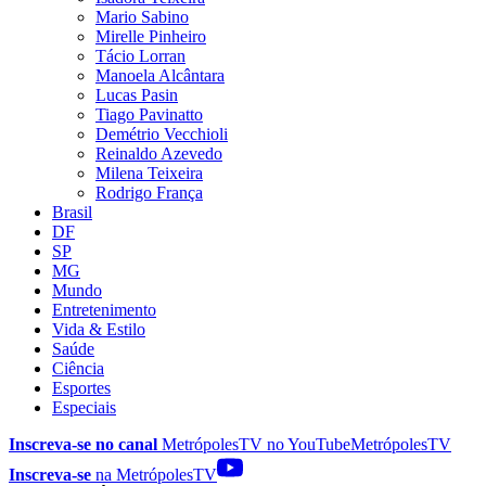
Mario Sabino
Mirelle Pinheiro
Tácio Lorran
Manoela Alcântara
Lucas Pasin
Tiago Pavinatto
Demétrio Vecchioli
Reinaldo Azevedo
Milena Teixeira
Rodrigo França
Brasil
DF
SP
MG
Mundo
Entretenimento
Vida & Estilo
Saúde
Ciência
Esportes
Especiais
Inscreva-se no canal
MetrópolesTV no
YouTube
MetrópolesTV
Inscreva-se
na MetrópolesTV