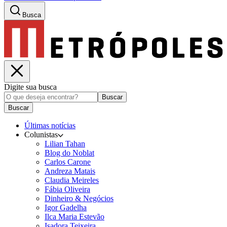
Busca
Digite sua busca
Buscar
Buscar
Últimas notícias
Colunistas
Lilian Tahan
Blog do Noblat
Carlos Carone
Andreza Matais
Claudia Meireles
Fábia Oliveira
Dinheiro & Negócios
Igor Gadelha
Ilca Maria Estevão
Isadora Teixeira