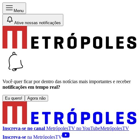
Menu
Ative nossas notificações
Você quer ficar por dentro das notícias mais importantes e receber
notificações em tempo real?
Eu quero!
Agora não
Inscreva-se no canal
MetrópolesTV no
YouTube
MetrópolesTV
Inscreva-se
na MetrópolesTV