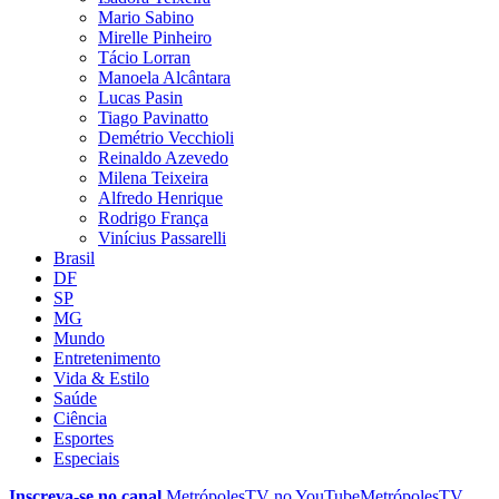
Mario Sabino
Mirelle Pinheiro
Tácio Lorran
Manoela Alcântara
Lucas Pasin
Tiago Pavinatto
Demétrio Vecchioli
Reinaldo Azevedo
Milena Teixeira
Alfredo Henrique
Rodrigo França
Vinícius Passarelli
Brasil
DF
SP
MG
Mundo
Entretenimento
Vida & Estilo
Saúde
Ciência
Esportes
Especiais
Inscreva-se no canal
MetrópolesTV no
YouTube
MetrópolesTV