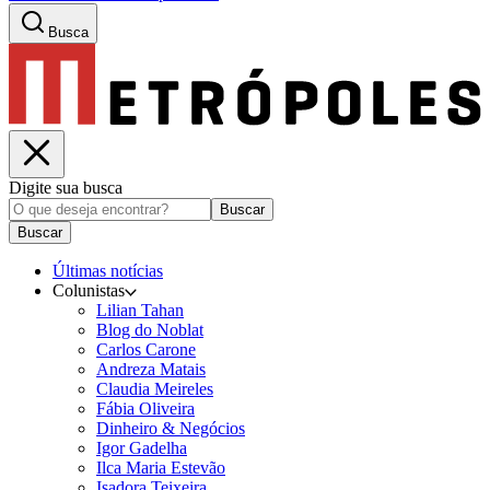
Busca
Digite sua busca
Buscar
Buscar
Últimas notícias
Colunistas
Lilian Tahan
Blog do Noblat
Carlos Carone
Andreza Matais
Claudia Meireles
Fábia Oliveira
Dinheiro & Negócios
Igor Gadelha
Ilca Maria Estevão
Isadora Teixeira