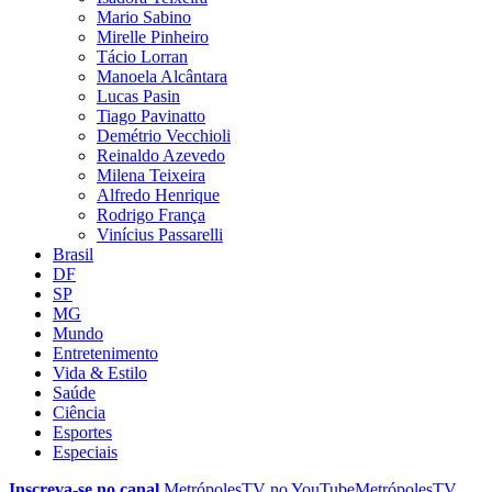
Mario Sabino
Mirelle Pinheiro
Tácio Lorran
Manoela Alcântara
Lucas Pasin
Tiago Pavinatto
Demétrio Vecchioli
Reinaldo Azevedo
Milena Teixeira
Alfredo Henrique
Rodrigo França
Vinícius Passarelli
Brasil
DF
SP
MG
Mundo
Entretenimento
Vida & Estilo
Saúde
Ciência
Esportes
Especiais
Inscreva-se no canal
MetrópolesTV no
YouTube
MetrópolesTV