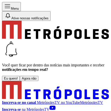
Menu
Ative nossas notificações
Você quer ficar por dentro das notícias mais importantes e receber
notificações em tempo real?
Eu quero!
Agora não
Inscreva-se no canal
MetrópolesTV no
YouTube
MetrópolesTV
Inscreva-se
na MetrópolesTV