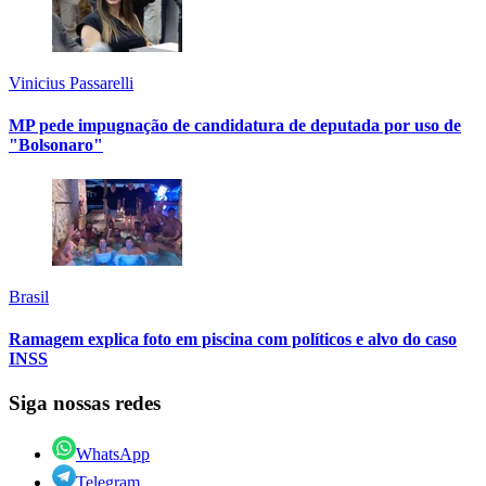
Vinicius Passarelli
MP pede impugnação de candidatura de deputada por uso de
"Bolsonaro"
Brasil
Ramagem explica foto em piscina com políticos e alvo do caso
INSS
Siga nossas redes
WhatsApp
Telegram