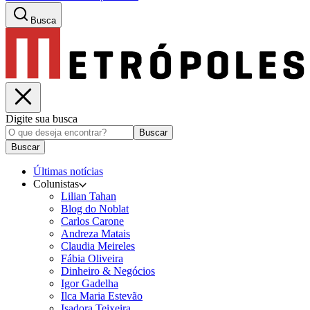
Busca
Digite sua busca
Buscar
Buscar
Últimas notícias
Colunistas
Lilian Tahan
Blog do Noblat
Carlos Carone
Andreza Matais
Claudia Meireles
Fábia Oliveira
Dinheiro & Negócios
Igor Gadelha
Ilca Maria Estevão
Isadora Teixeira