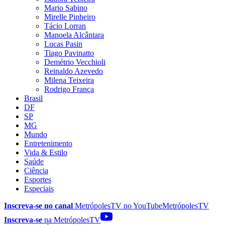
Mario Sabino
Mirelle Pinheiro
Tácio Lorran
Manoela Alcântara
Lucas Pasin
Tiago Pavinatto
Demétrio Vecchioli
Reinaldo Azevedo
Milena Teixeira
Rodrigo França
Brasil
DF
SP
MG
Mundo
Entretenimento
Vida & Estilo
Saúde
Ciência
Esportes
Especiais
Inscreva-se no canal
MetrópolesTV no
YouTube
MetrópolesTV
Inscreva-se
na MetrópolesTV