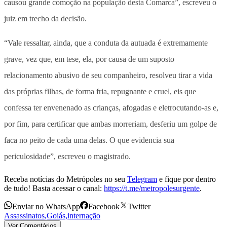
causou grande comoção na população desta Comarca”, escreveu o
juiz em trecho da decisão.
“Vale ressaltar, ainda, que a conduta da autuada é extremamente
grave, vez que, em tese, ela, por causa de um suposto
relacionamento abusivo de seu companheiro, resolveu tirar a vida
das próprias filhas, de forma fria, repugnante e cruel, eis que
confessa ter envenenado as crianças, afogadas e eletrocutando-as e,
por fim, para certificar que ambas morreriam, desferiu um golpe de
faca no peito de cada uma delas. O que evidencia sua
periculosidade”, escreveu o magistrado.
Receba notícias do Metrópoles no seu
Telegram
e fique por dentro
de tudo! Basta acessar o canal:
https://t.me/metropolesurgente
.
Enviar no WhatsApp
Facebook
Twitter
Assassinatos
,
Goiás
,
internação
Ver Comentários