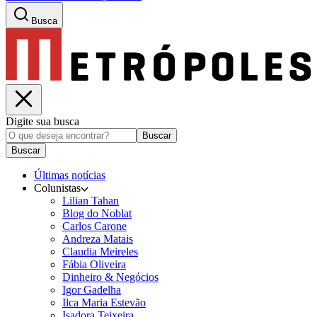
Busca
Digite sua busca
Buscar
Buscar
Últimas notícias
Colunistas
Lilian Tahan
Blog do Noblat
Carlos Carone
Andreza Matais
Claudia Meireles
Fábia Oliveira
Dinheiro & Negócios
Igor Gadelha
Ilca Maria Estevão
Isadora Teixeira