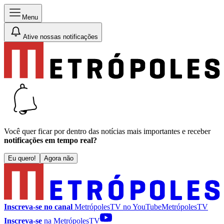
Menu
Ative nossas notificações
Você quer ficar por dentro das notícias mais importantes e receber
notificações em tempo real?
Eu quero!
Agora não
Inscreva-se no canal
MetrópolesTV no
YouTube
MetrópolesTV
Inscreva-se
na MetrópolesTV