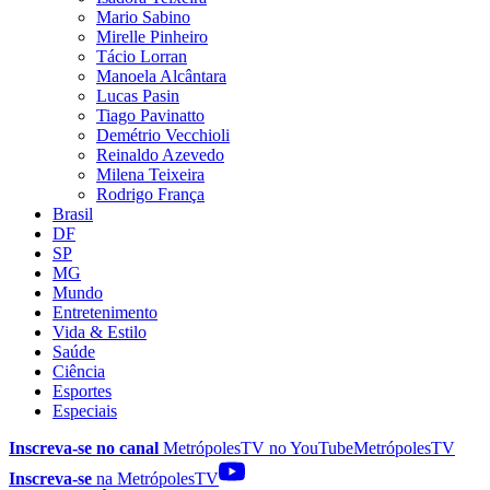
Mario Sabino
Mirelle Pinheiro
Tácio Lorran
Manoela Alcântara
Lucas Pasin
Tiago Pavinatto
Demétrio Vecchioli
Reinaldo Azevedo
Milena Teixeira
Rodrigo França
Brasil
DF
SP
MG
Mundo
Entretenimento
Vida & Estilo
Saúde
Ciência
Esportes
Especiais
Inscreva-se no canal
MetrópolesTV no
YouTube
MetrópolesTV
Inscreva-se
na MetrópolesTV