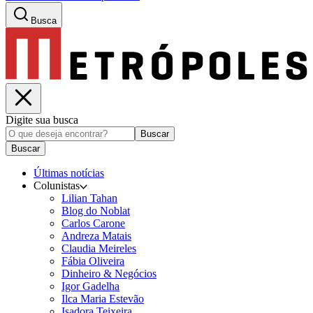
Busca
Digite sua busca
Buscar
Buscar
Últimas notícias
Colunistas
Lilian Tahan
Blog do Noblat
Carlos Carone
Andreza Matais
Claudia Meireles
Fábia Oliveira
Dinheiro & Negócios
Igor Gadelha
Ilca Maria Estevão
Isadora Teixeira