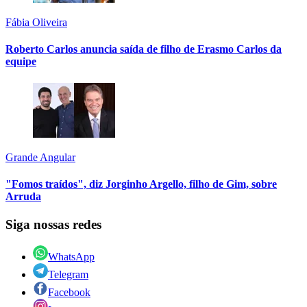
Fábia Oliveira
Roberto Carlos anuncia saída de filho de Erasmo Carlos da
equipe
Grande Angular
"Fomos traídos", diz Jorginho Argello, filho de Gim, sobre
Arruda
Siga nossas redes
WhatsApp
Telegram
Facebook