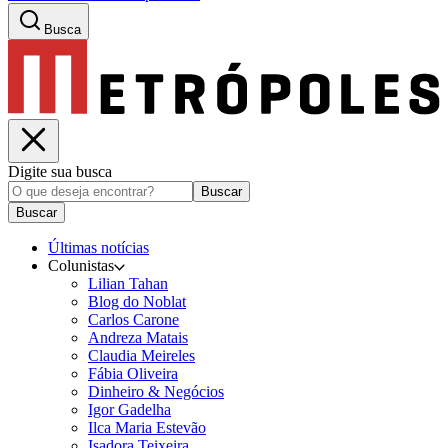
Busca
Digite sua busca
Buscar
Buscar
Últimas notícias
Colunistas
Lilian Tahan
Blog do Noblat
Carlos Carone
Andreza Matais
Claudia Meireles
Fábia Oliveira
Dinheiro & Negócios
Igor Gadelha
Ilca Maria Estevão
Isadora Teixeira