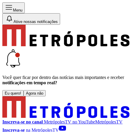
Menu
Ative nossas notificações
Você quer ficar por dentro das notícias mais importantes e receber
notificações em tempo real?
Eu quero!
Agora não
Inscreva-se no canal
MetrópolesTV no
YouTube
MetrópolesTV
Inscreva-se
na MetrópolesTV