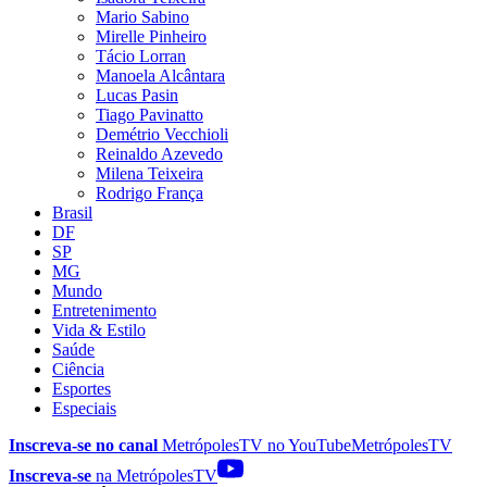
Mario Sabino
Mirelle Pinheiro
Tácio Lorran
Manoela Alcântara
Lucas Pasin
Tiago Pavinatto
Demétrio Vecchioli
Reinaldo Azevedo
Milena Teixeira
Rodrigo França
Brasil
DF
SP
MG
Mundo
Entretenimento
Vida & Estilo
Saúde
Ciência
Esportes
Especiais
Inscreva-se no canal
MetrópolesTV no
YouTube
MetrópolesTV
Inscreva-se
na MetrópolesTV