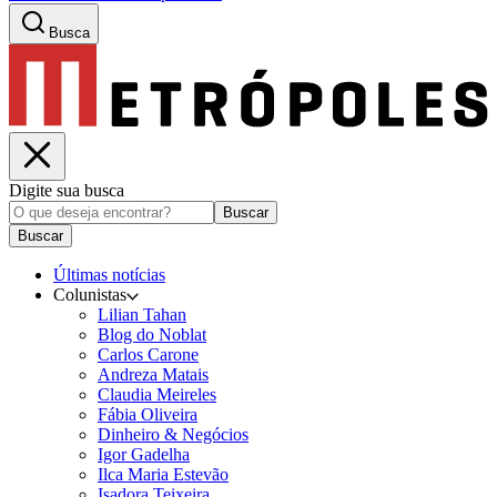
Busca
Digite sua busca
Buscar
Buscar
Últimas notícias
Colunistas
Lilian Tahan
Blog do Noblat
Carlos Carone
Andreza Matais
Claudia Meireles
Fábia Oliveira
Dinheiro & Negócios
Igor Gadelha
Ilca Maria Estevão
Isadora Teixeira