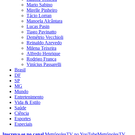
Mario Sabino
Mirelle Pinheiro
Tácio Lorran
Manoela Alcântara
Lucas Pasin
Tiago Pavinatto
Demétrio Vecchioli
Reinaldo Azevedo
Milena Teixeira
Alfredo Henrique
Rodrigo França
Vinícius Passarelli
Brasil
DF
SP
MG
Mundo
Entretenimento
Vida & Estilo
Saúde
Ciência
Esportes
Especiais
Inscreva-se no canal
MetrópolesTV no
YouTube
MetrópolesTV