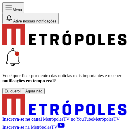
Menu
Ative nossas notificações
Você quer ficar por dentro das notícias mais importantes e receber
notificações em tempo real?
Eu quero!
Agora não
Inscreva-se no canal
MetrópolesTV no
YouTube
MetrópolesTV
Inscreva-se
na MetrópolesTV