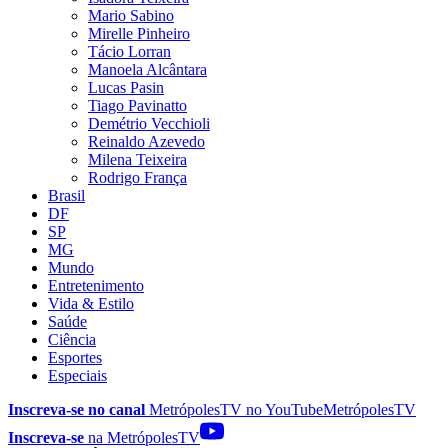
Mario Sabino
Mirelle Pinheiro
Tácio Lorran
Manoela Alcântara
Lucas Pasin
Tiago Pavinatto
Demétrio Vecchioli
Reinaldo Azevedo
Milena Teixeira
Rodrigo França
Brasil
DF
SP
MG
Mundo
Entretenimento
Vida & Estilo
Saúde
Ciência
Esportes
Especiais
Inscreva-se no canal
MetrópolesTV no
YouTube
MetrópolesTV
Inscreva-se
na MetrópolesTV