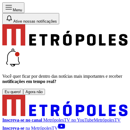
Menu
Ative nossas notificações
Você quer ficar por dentro das notícias mais importantes e receber
notificações em tempo real?
Eu quero!
Agora não
Inscreva-se no canal
MetrópolesTV no
YouTube
MetrópolesTV
Inscreva-se
na MetrópolesTV