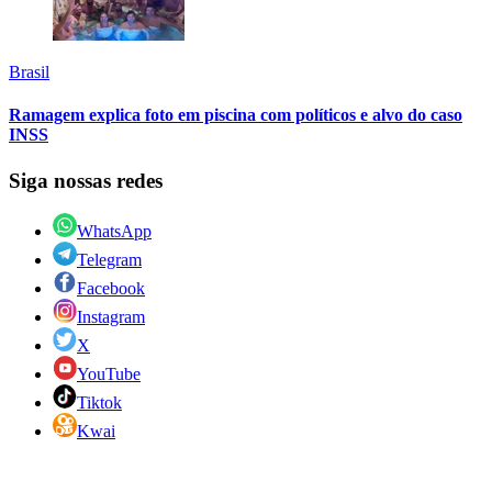
Brasil
Ramagem explica foto em piscina com políticos e alvo do caso
INSS
Siga nossas redes
WhatsApp
Telegram
Facebook
Instagram
X
YouTube
Tiktok
Kwai