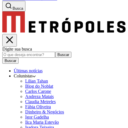
Busca
Digite sua busca
Buscar
Buscar
Últimas notícias
Colunistas
Lilian Tahan
Blog do Noblat
Carlos Carone
Andreza Matais
Claudia Meireles
Fábia Oliveira
Dinheiro & Negócios
Igor Gadelha
Ilca Maria Estevão
Isadora Teixeira