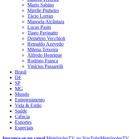
Mario Sabino
Mirelle Pinheiro
Tácio Lorran
Manoela Alcântara
Lucas Pasin
Tiago Pavinatto
Demétrio Vecchioli
Reinaldo Azevedo
Milena Teixeira
Alfredo Henrique
Rodrigo França
Vinícius Passarelli
Brasil
DF
SP
MG
Mundo
Entretenimento
Vida & Estilo
Saúde
Ciência
Esportes
Especiais
Inscreva-se no canal
MetrópolesTV no
YouTube
MetrópolesTV