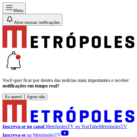
Menu
Ative nossas notificações
Você quer ficar por dentro das notícias mais importantes e receber
notificações em tempo real?
Eu quero!
Agora não
Inscreva-se no canal
MetrópolesTV no
YouTube
MetrópolesTV
Inscreva-se
na MetrópolesTV