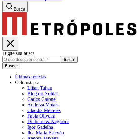
Busca
Digite sua busca
Buscar
Buscar
Últimas notícias
Colunistas
Lilian Tahan
Blog do Noblat
Carlos Carone
Andreza Matais
Claudia Meireles
Fábia Oliveira
Dinheiro & Negócios
Igor Gadelha
Ilca Maria Estevão
Isadora Teixeira