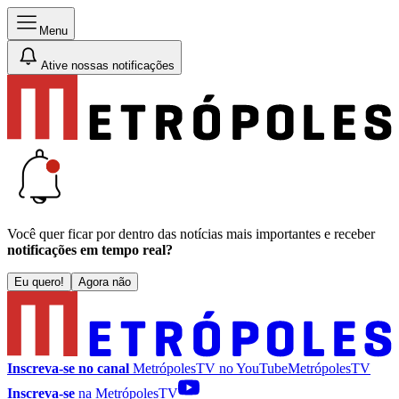
Menu
Ative nossas notificações
Você quer ficar por dentro das notícias mais importantes e receber
notificações em tempo real?
Eu quero!
Agora não
Inscreva-se no canal
MetrópolesTV no
YouTube
MetrópolesTV
Inscreva-se
na MetrópolesTV