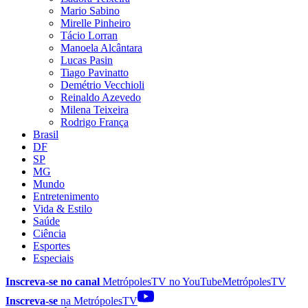
Mario Sabino
Mirelle Pinheiro
Tácio Lorran
Manoela Alcântara
Lucas Pasin
Tiago Pavinatto
Demétrio Vecchioli
Reinaldo Azevedo
Milena Teixeira
Rodrigo França
Brasil
DF
SP
MG
Mundo
Entretenimento
Vida & Estilo
Saúde
Ciência
Esportes
Especiais
Inscreva-se no canal
MetrópolesTV no
YouTube
MetrópolesTV
Inscreva-se
na MetrópolesTV