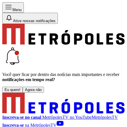
Menu
Ative nossas notificações
Você quer ficar por dentro das notícias mais importantes e receber
notificações em tempo real?
Eu quero!
Agora não
Inscreva-se no canal
MetrópolesTV no
YouTube
MetrópolesTV
Inscreva-se
na MetrópolesTV