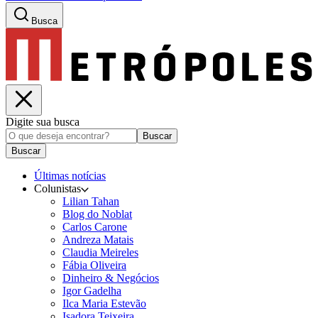
Busca
Digite sua busca
Buscar
Buscar
Últimas notícias
Colunistas
Lilian Tahan
Blog do Noblat
Carlos Carone
Andreza Matais
Claudia Meireles
Fábia Oliveira
Dinheiro & Negócios
Igor Gadelha
Ilca Maria Estevão
Isadora Teixeira