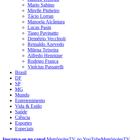
Mario Sabino
Mirelle Pinheiro
Tácio Lorran
Manoela Alcântara
Lucas Pasin
Tiago Pavinatto
Demétrio Vecchioli
Reinaldo Azevedo
Milena Teixeira
Alfredo Henrique
Rodrigo França
Vinícius Passarelli
Brasil
DF
SP
MG
Mundo
Entretenimento
Vida & Estilo
Saúde
Ciência
Esportes
Especiais
Inscreva-se no canal
MetrópolesTV no
YouTube
MetrópolesTV