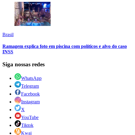
Brasil
Ramagem explica foto em piscina com políticos e alvo do caso
INSS
Siga nossas redes
WhatsApp
Telegram
Facebook
Instagram
X
YouTube
Tiktok
Kwai