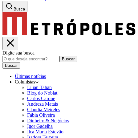
Busca
Digite sua busca
Buscar
Buscar
Últimas notícias
Colunistas
Lilian Tahan
Blog do Noblat
Carlos Carone
Andreza Matais
Claudia Meireles
Fábia Oliveira
Dinheiro & Negócios
Igor Gadelha
Ilca Maria Estevão
Isadora Teixeira