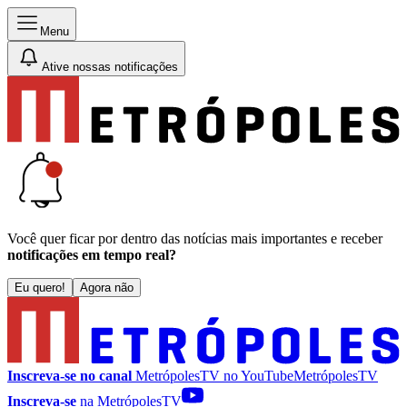
Menu
Ative nossas notificações
Você quer ficar por dentro das notícias mais importantes e receber
notificações em tempo real?
Eu quero!
Agora não
Inscreva-se no canal
MetrópolesTV no
YouTube
MetrópolesTV
Inscreva-se
na MetrópolesTV