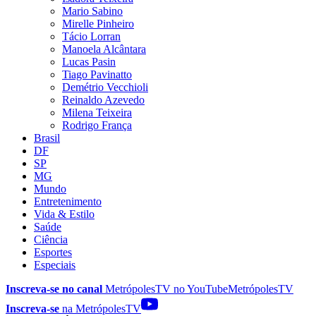
Mario Sabino
Mirelle Pinheiro
Tácio Lorran
Manoela Alcântara
Lucas Pasin
Tiago Pavinatto
Demétrio Vecchioli
Reinaldo Azevedo
Milena Teixeira
Rodrigo França
Brasil
DF
SP
MG
Mundo
Entretenimento
Vida & Estilo
Saúde
Ciência
Esportes
Especiais
Inscreva-se no canal
MetrópolesTV no
YouTube
MetrópolesTV
Inscreva-se
na MetrópolesTV