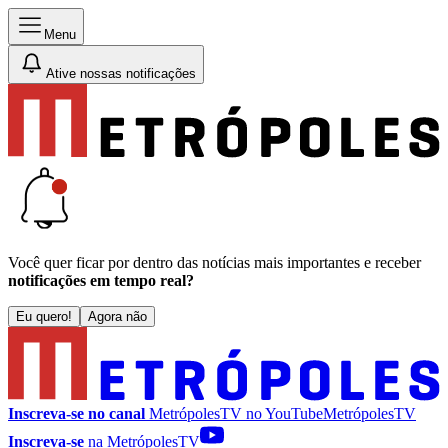
Menu
Ative nossas notificações
Você quer ficar por dentro das notícias mais importantes e receber
notificações em tempo real?
Eu quero!
Agora não
Inscreva-se no canal
MetrópolesTV no
YouTube
MetrópolesTV
Inscreva-se
na MetrópolesTV