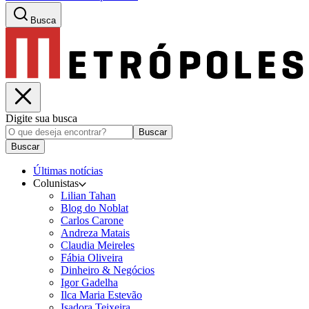
Busca
Digite sua busca
Buscar
Buscar
Últimas notícias
Colunistas
Lilian Tahan
Blog do Noblat
Carlos Carone
Andreza Matais
Claudia Meireles
Fábia Oliveira
Dinheiro & Negócios
Igor Gadelha
Ilca Maria Estevão
Isadora Teixeira