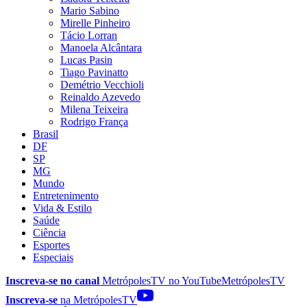
Mario Sabino
Mirelle Pinheiro
Tácio Lorran
Manoela Alcântara
Lucas Pasin
Tiago Pavinatto
Demétrio Vecchioli
Reinaldo Azevedo
Milena Teixeira
Rodrigo França
Brasil
DF
SP
MG
Mundo
Entretenimento
Vida & Estilo
Saúde
Ciência
Esportes
Especiais
Inscreva-se no canal
MetrópolesTV no
YouTube
MetrópolesTV
Inscreva-se
na MetrópolesTV