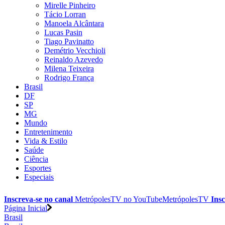
Mirelle Pinheiro
Tácio Lorran
Manoela Alcântara
Lucas Pasin
Tiago Pavinatto
Demétrio Vecchioli
Reinaldo Azevedo
Milena Teixeira
Rodrigo França
Brasil
DF
SP
MG
Mundo
Entretenimento
Vida & Estilo
Saúde
Ciência
Esportes
Especiais
Inscreva-se no canal
MetrópolesTV no
YouTube
MetrópolesTV
Insc
Página Inicial
Brasil