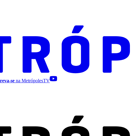
reva-se
na MetrópolesTV