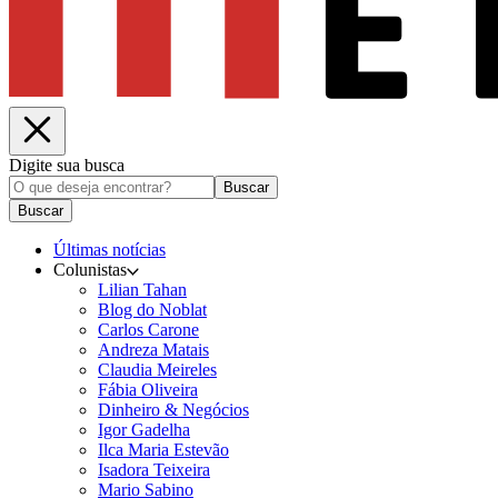
Digite sua busca
Buscar
Buscar
Últimas notícias
Colunistas
Lilian Tahan
Blog do Noblat
Carlos Carone
Andreza Matais
Claudia Meireles
Fábia Oliveira
Dinheiro & Negócios
Igor Gadelha
Ilca Maria Estevão
Isadora Teixeira
Mario Sabino