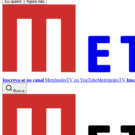
Eu quero!
Agora não
Inscreva-se no canal
MetrópolesTV no
YouTube
MetrópolesTV
Insc
Busca