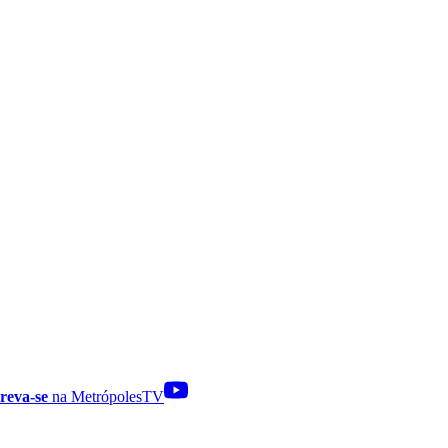
reva-se
na MetrópolesTV