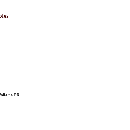
oles
falia no PR