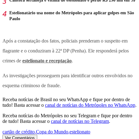
Cantora sertaneja é vítima de estelionato e perde R$ 290 mil em SP
Estelionatário usa nome do Metrópoles para aplicar golpes em São
Paulo
Após a constatação dos fatos, policiais prenderam o suspeito em
flagrante e o conduziram à 22ª DP (Penha). Ele responderá pelos
crimes de
estelionato e receptação
.
As investigações prosseguem para identificar outros envolvidos no
esquema criminoso de fraude.
Receba notícias de Brasil no seu WhatsApp e fique por dentro de
tudo! Basta acessar o
canal de notícias do Metrópoles no WhatsApp
.
Receba notícias do Metrópoles no seu Telegram e fique por dentro
de tudo! Basta acessar o
canal de notícias no Telegram
.
cartão de crédito
,
Copa do Mundo
,
estelionato
Ver Comentários