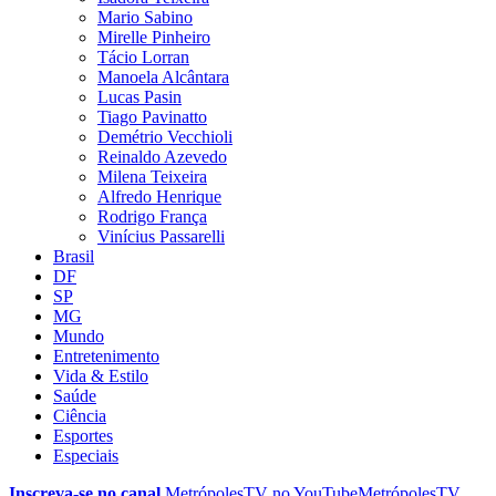
Mario Sabino
Mirelle Pinheiro
Tácio Lorran
Manoela Alcântara
Lucas Pasin
Tiago Pavinatto
Demétrio Vecchioli
Reinaldo Azevedo
Milena Teixeira
Alfredo Henrique
Rodrigo França
Vinícius Passarelli
Brasil
DF
SP
MG
Mundo
Entretenimento
Vida & Estilo
Saúde
Ciência
Esportes
Especiais
Inscreva-se no canal
MetrópolesTV no
YouTube
MetrópolesTV