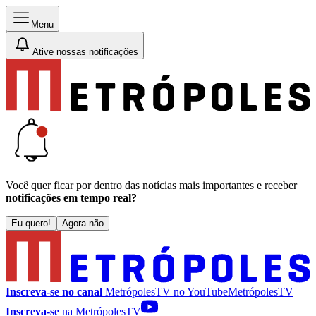
Menu
Ative nossas notificações
Você quer ficar por dentro das notícias mais importantes e receber
notificações em tempo real?
Eu quero!
Agora não
Inscreva-se no canal
MetrópolesTV no
YouTube
MetrópolesTV
Inscreva-se
na MetrópolesTV