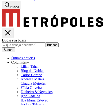
Busca
Digite sua busca
Buscar
Buscar
Últimas notícias
Colunistas
Lilian Tahan
Blog do Noblat
Carlos Carone
Andreza Matais
Claudia Meireles
Fábia Oliveira
Dinheiro & Negócios
Igor Gadelha
Ilca Maria Estevão
Isadora Teixeira