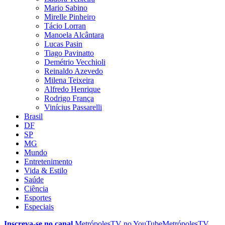
Mario Sabino
Mirelle Pinheiro
Tácio Lorran
Manoela Alcântara
Lucas Pasin
Tiago Pavinatto
Demétrio Vecchioli
Reinaldo Azevedo
Milena Teixeira
Alfredo Henrique
Rodrigo França
Vinícius Passarelli
Brasil
DF
SP
MG
Mundo
Entretenimento
Vida & Estilo
Saúde
Ciência
Esportes
Especiais
Inscreva-se no canal
MetrópolesTV no
YouTube
MetrópolesTV