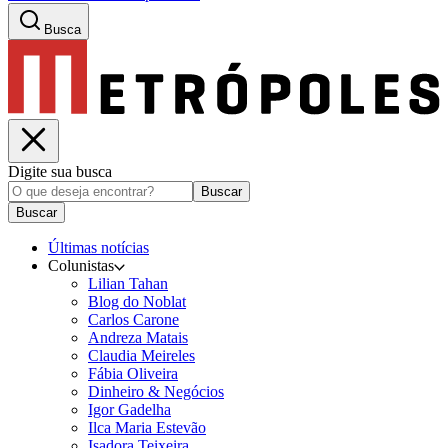
Busca
Digite sua busca
Buscar
Buscar
Últimas notícias
Colunistas
Lilian Tahan
Blog do Noblat
Carlos Carone
Andreza Matais
Claudia Meireles
Fábia Oliveira
Dinheiro & Negócios
Igor Gadelha
Ilca Maria Estevão
Isadora Teixeira