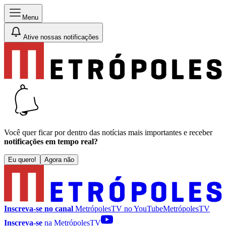
Menu
Ative nossas notificações
Você quer ficar por dentro das notícias mais importantes e receber
notificações em tempo real?
Eu quero!
Agora não
Inscreva-se no canal
MetrópolesTV no
YouTube
MetrópolesTV
Inscreva-se
na MetrópolesTV