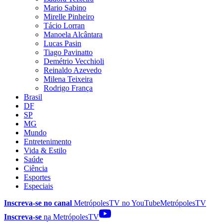
Mario Sabino
Mirelle Pinheiro
Tácio Lorran
Manoela Alcântara
Lucas Pasin
Tiago Pavinatto
Demétrio Vecchioli
Reinaldo Azevedo
Milena Teixeira
Rodrigo França
Brasil
DF
SP
MG
Mundo
Entretenimento
Vida & Estilo
Saúde
Ciência
Esportes
Especiais
Inscreva-se no canal
MetrópolesTV no
YouTube
MetrópolesTV
Inscreva-se
na MetrópolesTV