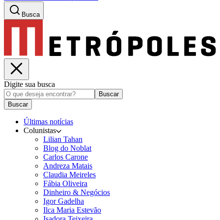
Busca
Digite sua busca
Buscar
Buscar
Últimas notícias
Colunistas
Lilian Tahan
Blog do Noblat
Carlos Carone
Andreza Matais
Claudia Meireles
Fábia Oliveira
Dinheiro & Negócios
Igor Gadelha
Ilca Maria Estevão
Isadora Teixeira