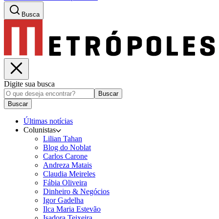
Busca
Digite sua busca
Buscar
Buscar
Últimas notícias
Colunistas
Lilian Tahan
Blog do Noblat
Carlos Carone
Andreza Matais
Claudia Meireles
Fábia Oliveira
Dinheiro & Negócios
Igor Gadelha
Ilca Maria Estevão
Isadora Teixeira