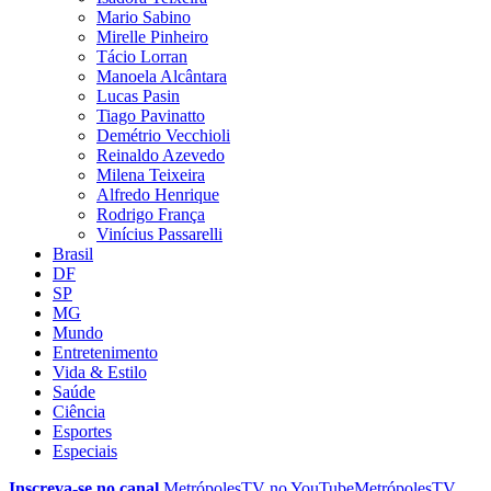
Mario Sabino
Mirelle Pinheiro
Tácio Lorran
Manoela Alcântara
Lucas Pasin
Tiago Pavinatto
Demétrio Vecchioli
Reinaldo Azevedo
Milena Teixeira
Alfredo Henrique
Rodrigo França
Vinícius Passarelli
Brasil
DF
SP
MG
Mundo
Entretenimento
Vida & Estilo
Saúde
Ciência
Esportes
Especiais
Inscreva-se no canal
MetrópolesTV no
YouTube
MetrópolesTV