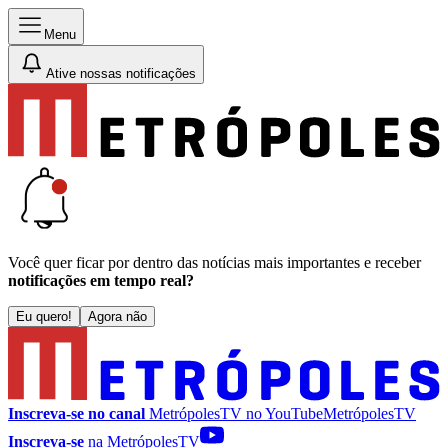
Menu
Ative nossas notificações
Você quer ficar por dentro das notícias mais importantes e receber
notificações em tempo real?
Eu quero!
Agora não
Inscreva-se no canal
MetrópolesTV no
YouTube
MetrópolesTV
Inscreva-se
na MetrópolesTV