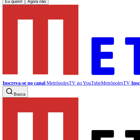
Eu quero!
Agora não
Inscreva-se no canal
MetrópolesTV no
YouTube
MetrópolesTV
Insc
Busca