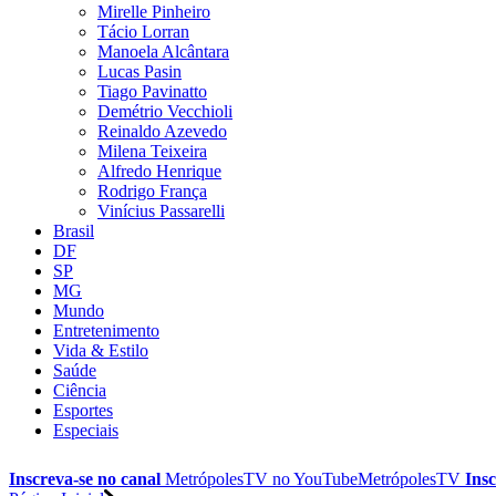
Mirelle Pinheiro
Tácio Lorran
Manoela Alcântara
Lucas Pasin
Tiago Pavinatto
Demétrio Vecchioli
Reinaldo Azevedo
Milena Teixeira
Alfredo Henrique
Rodrigo França
Vinícius Passarelli
Brasil
DF
SP
MG
Mundo
Entretenimento
Vida & Estilo
Saúde
Ciência
Esportes
Especiais
Inscreva-se no canal
MetrópolesTV no
YouTube
MetrópolesTV
Insc