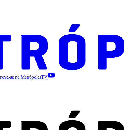
reva-se
na MetrópolesTV