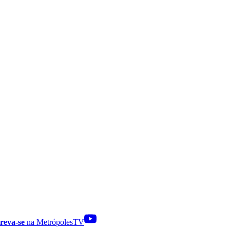
reva-se
na MetrópolesTV