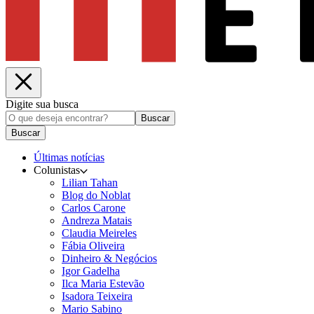
Digite sua busca
Buscar
Buscar
Últimas notícias
Colunistas
Lilian Tahan
Blog do Noblat
Carlos Carone
Andreza Matais
Claudia Meireles
Fábia Oliveira
Dinheiro & Negócios
Igor Gadelha
Ilca Maria Estevão
Isadora Teixeira
Mario Sabino