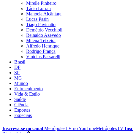
Mirelle Pinheiro
Tácio Lorran
Manoela Alcântara
Lucas Pasin
Tiago Pavinatto
Demétrio Vecchioli
Reinaldo Azevedo
Milena Teixeira
Alfredo Henrique
Rodrigo França
Vinícius Passarelli
Brasil
DF
SP
MG
Mundo
Entretenimento
Vida & Estilo
Saúde
Ciência
Esportes
Especiais
Inscreva-se no canal
MetrópolesTV no
YouTube
MetrópolesTV
Insc