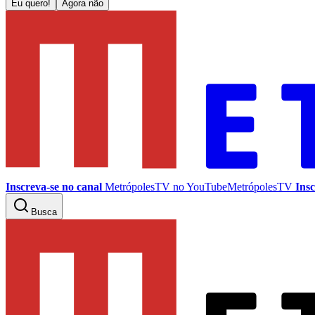
Eu quero!
Agora não
Inscreva-se no canal
MetrópolesTV no
YouTube
MetrópolesTV
Insc
Busca