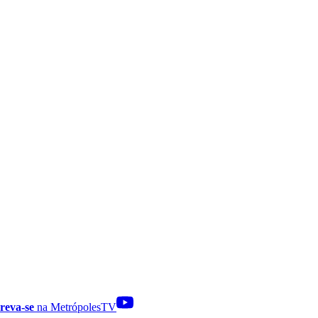
reva-se
na MetrópolesTV