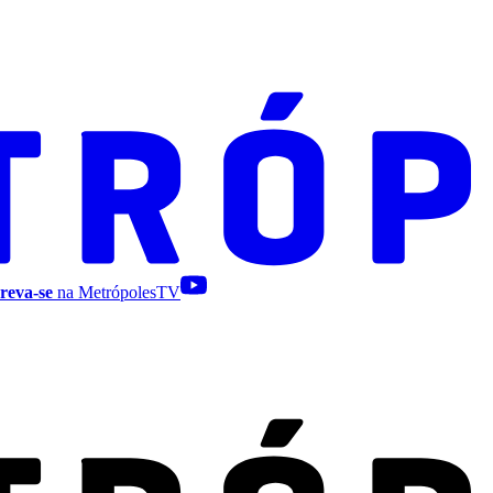
reva-se
na MetrópolesTV