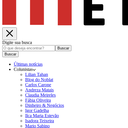
Digite sua busca
Buscar
Buscar
Últimas notícias
Colunistas
Lilian Tahan
Blog do Noblat
Carlos Carone
Andreza Matais
Claudia Meireles
Fábia Oliveira
Dinheiro & Negócios
Igor Gadelha
Ilca Maria Estevão
Isadora Teixeira
Mario Sabino