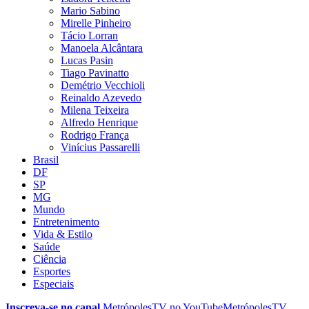
Mario Sabino
Mirelle Pinheiro
Tácio Lorran
Manoela Alcântara
Lucas Pasin
Tiago Pavinatto
Demétrio Vecchioli
Reinaldo Azevedo
Milena Teixeira
Alfredo Henrique
Rodrigo França
Vinícius Passarelli
Brasil
DF
SP
MG
Mundo
Entretenimento
Vida & Estilo
Saúde
Ciência
Esportes
Especiais
Inscreva-se no canal
MetrópolesTV no
YouTube
MetrópolesTV