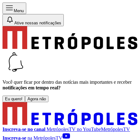
Menu
Ative nossas notificações
Você quer ficar por dentro das notícias mais importantes e receber
notificações em tempo real?
Eu quero!
Agora não
Inscreva-se no canal
MetrópolesTV no
YouTube
MetrópolesTV
Inscreva-se
na MetrópolesTV