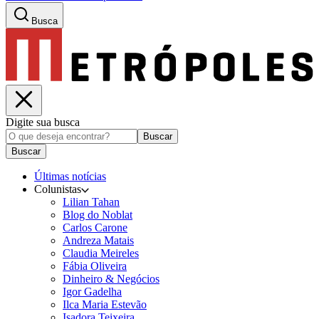
Busca
Digite sua busca
Buscar
Buscar
Últimas notícias
Colunistas
Lilian Tahan
Blog do Noblat
Carlos Carone
Andreza Matais
Claudia Meireles
Fábia Oliveira
Dinheiro & Negócios
Igor Gadelha
Ilca Maria Estevão
Isadora Teixeira