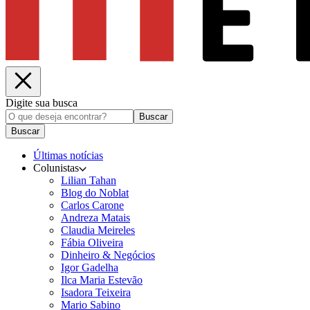
Digite sua busca
Buscar
Buscar
Últimas notícias
Colunistas
Lilian Tahan
Blog do Noblat
Carlos Carone
Andreza Matais
Claudia Meireles
Fábia Oliveira
Dinheiro & Negócios
Igor Gadelha
Ilca Maria Estevão
Isadora Teixeira
Mario Sabino