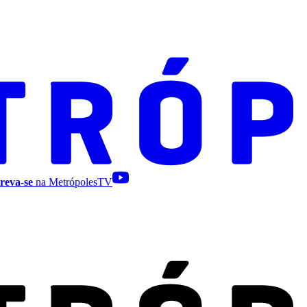
reva-se
na MetrópolesTV