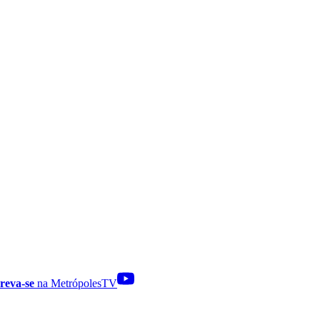
reva-se
na MetrópolesTV