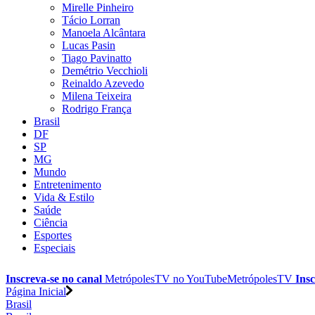
Mirelle Pinheiro
Tácio Lorran
Manoela Alcântara
Lucas Pasin
Tiago Pavinatto
Demétrio Vecchioli
Reinaldo Azevedo
Milena Teixeira
Rodrigo França
Brasil
DF
SP
MG
Mundo
Entretenimento
Vida & Estilo
Saúde
Ciência
Esportes
Especiais
Inscreva-se no canal
MetrópolesTV no
YouTube
MetrópolesTV
Insc
Página Inicial
Brasil