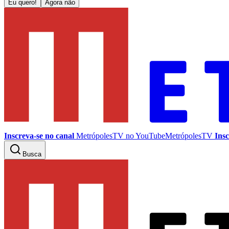
Eu quero!
Agora não
Inscreva-se no canal
MetrópolesTV no
YouTube
MetrópolesTV
Insc
Busca