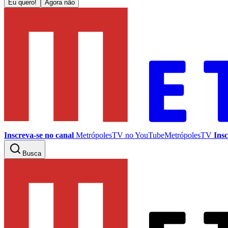
Eu quero!
Agora não
Inscreva-se no canal
MetrópolesTV no
YouTube
MetrópolesTV
Insc
Busca