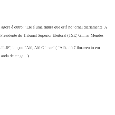
gora é outro: “Ele é uma figura que está no jornal diariamente. A
e Presidente do Tribunal Superior Eleitoral (TSE) Gilmar Mendes.
Iê-Iê”, lançou “Alô, Alô Gilmar” ( “Alô, alô Gilmar/eu to em
ó anda de tanga…).