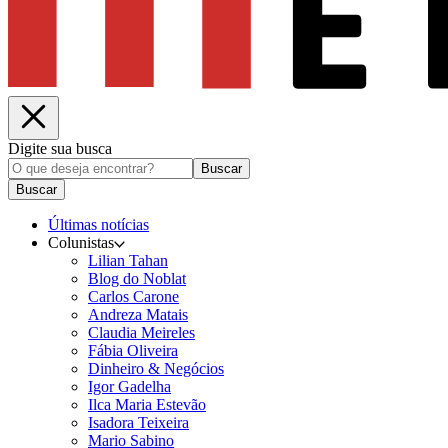
Digite sua busca
Buscar
Buscar
Últimas notícias
Colunistas
Lilian Tahan
Blog do Noblat
Carlos Carone
Andreza Matais
Claudia Meireles
Fábia Oliveira
Dinheiro & Negócios
Igor Gadelha
Ilca Maria Estevão
Isadora Teixeira
Mario Sabino