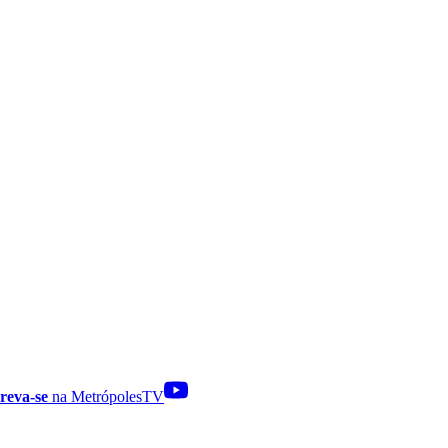
reva-se
na MetrópolesTV