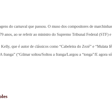
agens do carnaval que passou. O muso dos compositores de marchinhas a
 79 anos, ao se referir ao ministro do Supremo Tribunal Federal (STF) 
elly, que é autor de clássicos como “Cabeleira do Zezé” e “Mulata Iê-
A franga” (“Gilmar soltou/Soltou a franga/Largou a “tonga”/E agora s
oles