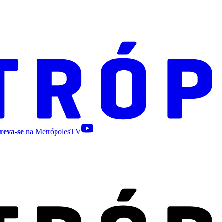
reva-se
na MetrópolesTV