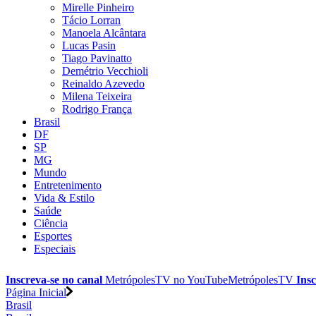
Mirelle Pinheiro
Tácio Lorran
Manoela Alcântara
Lucas Pasin
Tiago Pavinatto
Demétrio Vecchioli
Reinaldo Azevedo
Milena Teixeira
Rodrigo França
Brasil
DF
SP
MG
Mundo
Entretenimento
Vida & Estilo
Saúde
Ciência
Esportes
Especiais
Inscreva-se no canal
MetrópolesTV no
YouTube
MetrópolesTV
Insc
Página Inicial
Brasil