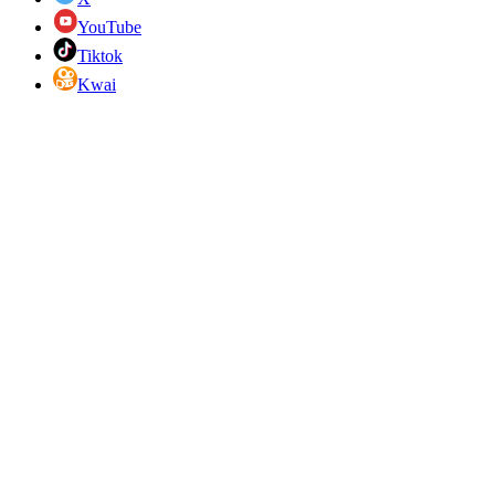
YouTube
Tiktok
Kwai