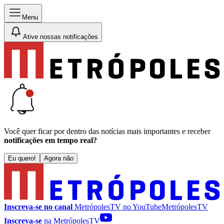
Menu
Ative nossas notificações
Você quer ficar por dentro das notícias mais importantes e receber
notificações em tempo real?
Eu quero!
Agora não
Inscreva-se no canal
MetrópolesTV no
YouTube
MetrópolesTV
Inscreva-se
na MetrópolesTV