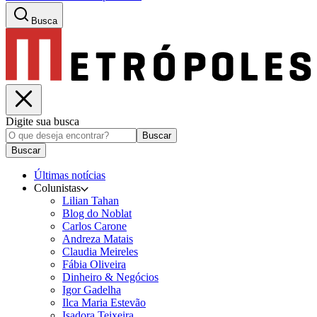
Busca
Digite sua busca
Buscar
Buscar
Últimas notícias
Colunistas
Lilian Tahan
Blog do Noblat
Carlos Carone
Andreza Matais
Claudia Meireles
Fábia Oliveira
Dinheiro & Negócios
Igor Gadelha
Ilca Maria Estevão
Isadora Teixeira