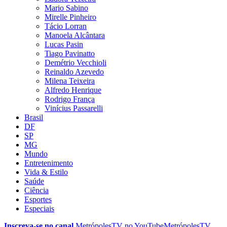
Mario Sabino
Mirelle Pinheiro
Tácio Lorran
Manoela Alcântara
Lucas Pasin
Tiago Pavinatto
Demétrio Vecchioli
Reinaldo Azevedo
Milena Teixeira
Alfredo Henrique
Rodrigo França
Vinícius Passarelli
Brasil
DF
SP
MG
Mundo
Entretenimento
Vida & Estilo
Saúde
Ciência
Esportes
Especiais
Inscreva-se no canal
MetrópolesTV no
YouTube
MetrópolesTV