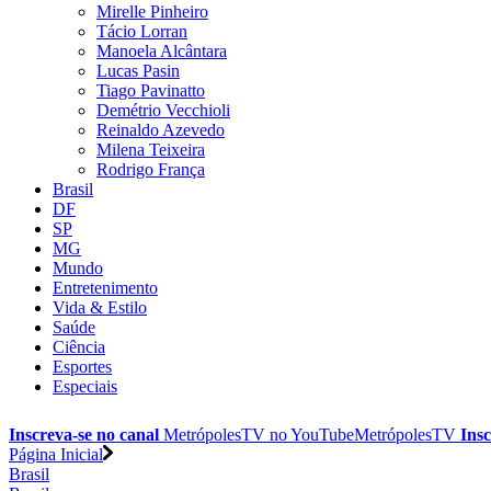
Mirelle Pinheiro
Tácio Lorran
Manoela Alcântara
Lucas Pasin
Tiago Pavinatto
Demétrio Vecchioli
Reinaldo Azevedo
Milena Teixeira
Rodrigo França
Brasil
DF
SP
MG
Mundo
Entretenimento
Vida & Estilo
Saúde
Ciência
Esportes
Especiais
Inscreva-se no canal
MetrópolesTV no
YouTube
MetrópolesTV
Insc
Página Inicial
Brasil