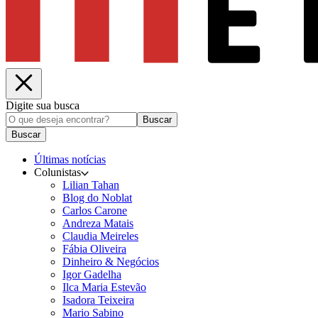
Digite sua busca
Buscar
Buscar
Últimas notícias
Colunistas
Lilian Tahan
Blog do Noblat
Carlos Carone
Andreza Matais
Claudia Meireles
Fábia Oliveira
Dinheiro & Negócios
Igor Gadelha
Ilca Maria Estevão
Isadora Teixeira
Mario Sabino