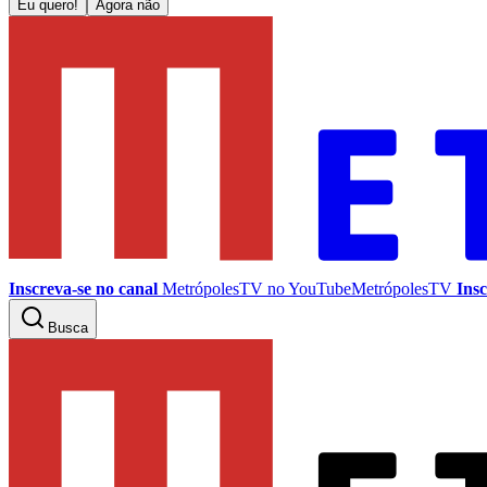
Eu quero!
Agora não
Inscreva-se no canal
MetrópolesTV no
YouTube
MetrópolesTV
Insc
Busca