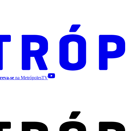
reva-se
na MetrópolesTV