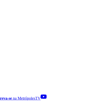
reva-se
na MetrópolesTV