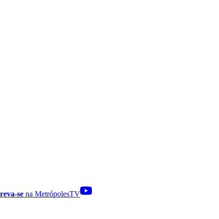
reva-se
na MetrópolesTV