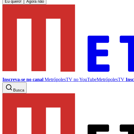
Eu quero!
Agora não
Inscreva-se no canal
MetrópolesTV no
YouTube
MetrópolesTV
Insc
Busca