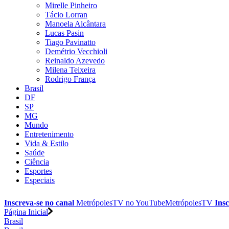
Mirelle Pinheiro
Tácio Lorran
Manoela Alcântara
Lucas Pasin
Tiago Pavinatto
Demétrio Vecchioli
Reinaldo Azevedo
Milena Teixeira
Rodrigo França
Brasil
DF
SP
MG
Mundo
Entretenimento
Vida & Estilo
Saúde
Ciência
Esportes
Especiais
Inscreva-se no canal
MetrópolesTV no
YouTube
MetrópolesTV
Insc
Página Inicial
Brasil