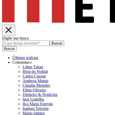
Digite sua busca
Buscar
Buscar
Últimas notícias
Colunistas
Lilian Tahan
Blog do Noblat
Carlos Carone
Andreza Matais
Claudia Meireles
Fábia Oliveira
Dinheiro & Negócios
Igor Gadelha
Ilca Maria Estevão
Isadora Teixeira
Mario Sabino