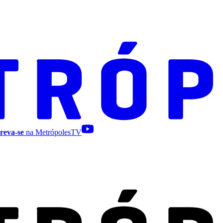
reva-se
na MetrópolesTV