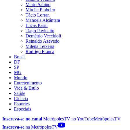
Mario Sabino
Mirelle Pinheiro
Tácio Lorran
Manoela Alcântara
Lucas Pasin
Tiago Pavinatto
Demétrio Vecchioli
Reinaldo Azevedo
Milena Teixeira
Rodrigo França
Brasil
DF
SP
MG
Mundo
Entretenimento
Vida & Estilo
Saúde
Ciência
Esportes
Especiais
Inscreva-se no canal
MetrópolesTV no
YouTube
MetrópolesTV
Inscreva-se
na MetrópolesTV