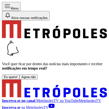
Menu
Ative nossas notificações
Você quer ficar por dentro das notícias mais importantes e receber
notificações em tempo real?
Eu quero!
Agora não
Inscreva-se no canal
MetrópolesTV no
YouTube
MetrópolesTV
Inscreva-se
na MetrópolesTV