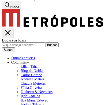
Busca
Digite sua busca
Buscar
Buscar
Últimas notícias
Colunistas
Lilian Tahan
Blog do Noblat
Carlos Carone
Andreza Matais
Claudia Meireles
Fábia Oliveira
Dinheiro & Negócios
Igor Gadelha
Ilca Maria Estevão
Isadora Teixeira