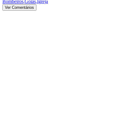
Bombeiros
,
Goiás
,
Igreja
Ver Comentários