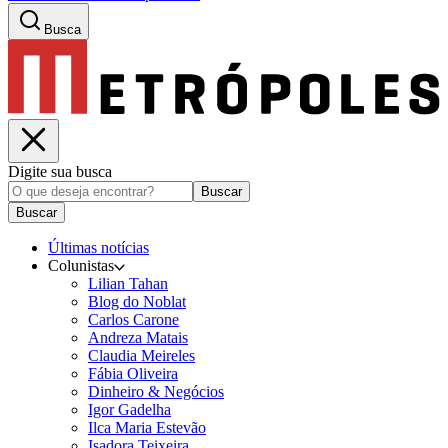
Busca
Digite sua busca
Buscar
Buscar
Últimas notícias
Colunistas
Lilian Tahan
Blog do Noblat
Carlos Carone
Andreza Matais
Claudia Meireles
Fábia Oliveira
Dinheiro & Negócios
Igor Gadelha
Ilca Maria Estevão
Isadora Teixeira