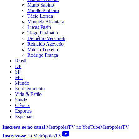
Mario Sabino
Mirelle Pinheiro
Tácio Lorran
Manoela Alcântara
Lucas Pasin
Tiago Pavinatto
Demétrio Vecchioli
Reinaldo Azevedo
Milena Teixeira
Rodrigo França
Brasil
DF
SP
MG
Mundo
Entretenimento
Vida & Estilo
Saúde
Ciência
Esportes
Especiais
Inscreva-se no canal
MetrópolesTV no
YouTube
MetrópolesTV
Inscreva-se
na MetrópolesTV