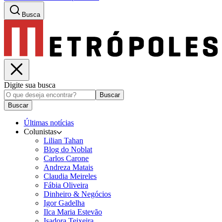
Busca
Digite sua busca
Buscar
Buscar
Últimas notícias
Colunistas
Lilian Tahan
Blog do Noblat
Carlos Carone
Andreza Matais
Claudia Meireles
Fábia Oliveira
Dinheiro & Negócios
Igor Gadelha
Ilca Maria Estevão
Isadora Teixeira