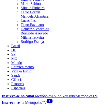
Mario Sabino
Mirelle Pinheiro
Tácio Lorran
Manoela Alcântara
Lucas Pasin
Tiago Pavinatto
Demétrio Vecchioli
Reinaldo Azevedo
Milena Teixeira
Rodrigo França
Brasil
DF
SP
MG
Mundo
Entretenimento
Vida & Estilo
Saúde
Ciência
Esportes
Especiais
Inscreva-se no canal
MetrópolesTV no
YouTube
MetrópolesTV
Inscreva-se
na MetrópolesTV