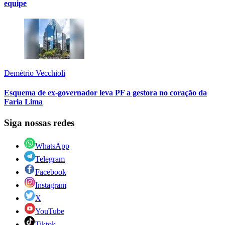
equipe
Demétrio Vecchioli
Esquema de ex-governador leva PF a gestora no coração da
Faria Lima
Siga nossas redes
WhatsApp
Telegram
Facebook
Instagram
X
YouTube
Tiktok