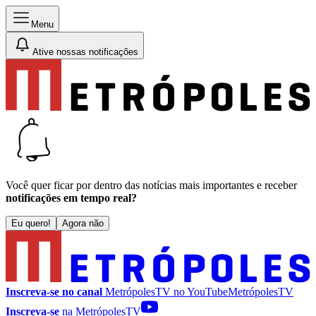
Menu
Ative nossas notificações
Você quer ficar por dentro das notícias mais importantes e receber
notificações em tempo real?
Eu quero!
Agora não
Inscreva-se no canal
MetrópolesTV no
YouTube
MetrópolesTV
Inscreva-se
na MetrópolesTV