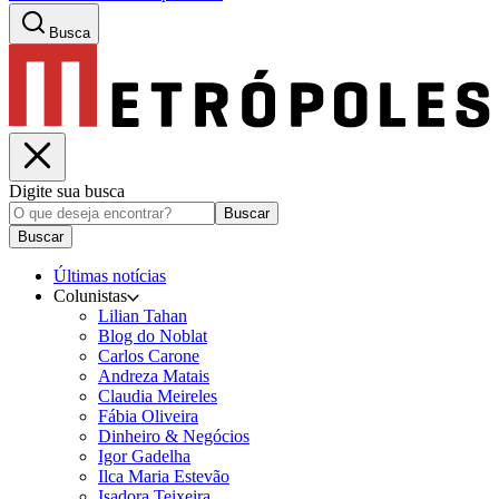
Busca
Digite sua busca
Buscar
Buscar
Últimas notícias
Colunistas
Lilian Tahan
Blog do Noblat
Carlos Carone
Andreza Matais
Claudia Meireles
Fábia Oliveira
Dinheiro & Negócios
Igor Gadelha
Ilca Maria Estevão
Isadora Teixeira