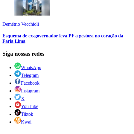
Demétrio Vecchioli
Esquema de ex-governador leva PF a gestora no coração da
Faria Lima
Siga nossas redes
WhatsApp
Telegram
Facebook
Instagram
X
YouTube
Tiktok
Kwai