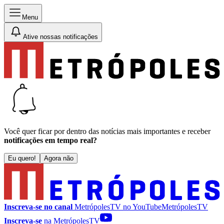
Menu
Ative nossas notificações
Você quer ficar por dentro das notícias mais importantes e receber
notificações em tempo real?
Eu quero!
Agora não
Inscreva-se no canal
MetrópolesTV no
YouTube
MetrópolesTV
Inscreva-se
na MetrópolesTV