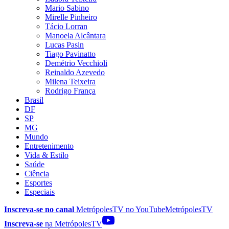
Mario Sabino
Mirelle Pinheiro
Tácio Lorran
Manoela Alcântara
Lucas Pasin
Tiago Pavinatto
Demétrio Vecchioli
Reinaldo Azevedo
Milena Teixeira
Rodrigo França
Brasil
DF
SP
MG
Mundo
Entretenimento
Vida & Estilo
Saúde
Ciência
Esportes
Especiais
Inscreva-se no canal
MetrópolesTV no
YouTube
MetrópolesTV
Inscreva-se
na MetrópolesTV