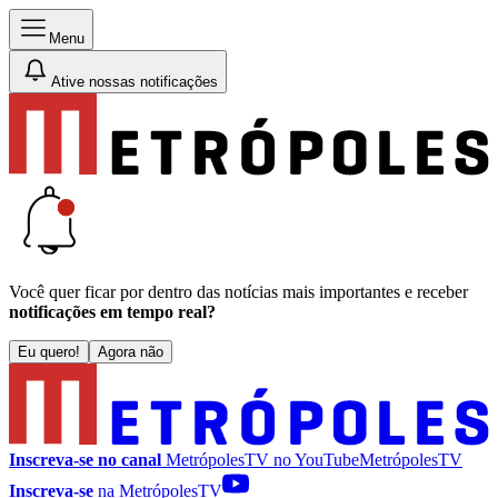
Menu
Ative nossas notificações
Você quer ficar por dentro das notícias mais importantes e receber
notificações em tempo real?
Eu quero!
Agora não
Inscreva-se no canal
MetrópolesTV no
YouTube
MetrópolesTV
Inscreva-se
na MetrópolesTV