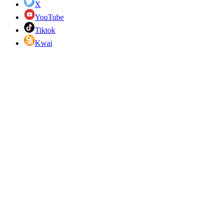
X
YouTube
Tiktok
Kwai