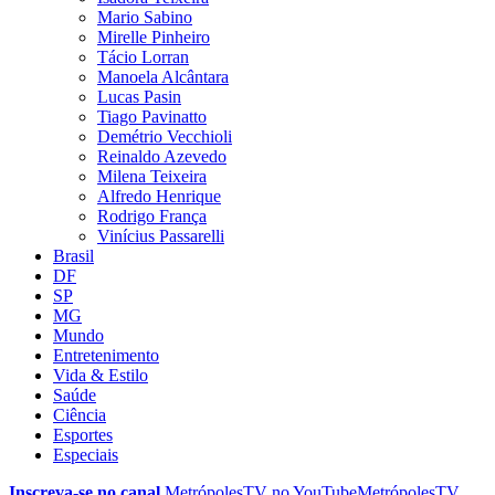
Mario Sabino
Mirelle Pinheiro
Tácio Lorran
Manoela Alcântara
Lucas Pasin
Tiago Pavinatto
Demétrio Vecchioli
Reinaldo Azevedo
Milena Teixeira
Alfredo Henrique
Rodrigo França
Vinícius Passarelli
Brasil
DF
SP
MG
Mundo
Entretenimento
Vida & Estilo
Saúde
Ciência
Esportes
Especiais
Inscreva-se no canal
MetrópolesTV no
YouTube
MetrópolesTV