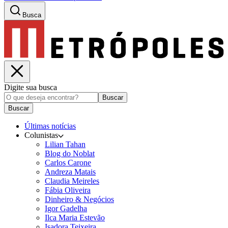
Busca
Digite sua busca
Buscar
Buscar
Últimas notícias
Colunistas
Lilian Tahan
Blog do Noblat
Carlos Carone
Andreza Matais
Claudia Meireles
Fábia Oliveira
Dinheiro & Negócios
Igor Gadelha
Ilca Maria Estevão
Isadora Teixeira