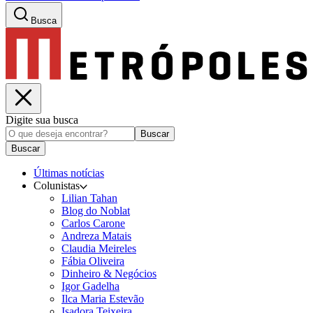
Busca
Digite sua busca
Buscar
Buscar
Últimas notícias
Colunistas
Lilian Tahan
Blog do Noblat
Carlos Carone
Andreza Matais
Claudia Meireles
Fábia Oliveira
Dinheiro & Negócios
Igor Gadelha
Ilca Maria Estevão
Isadora Teixeira