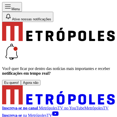
Menu
Ative nossas notificações
Você quer ficar por dentro das notícias mais importantes e receber
notificações em tempo real?
Eu quero!
Agora não
Inscreva-se no canal
MetrópolesTV no
YouTube
MetrópolesTV
Inscreva-se
na MetrópolesTV