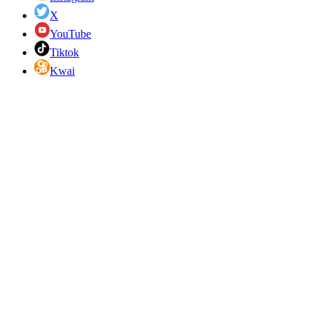
X
YouTube
Tiktok
Kwai