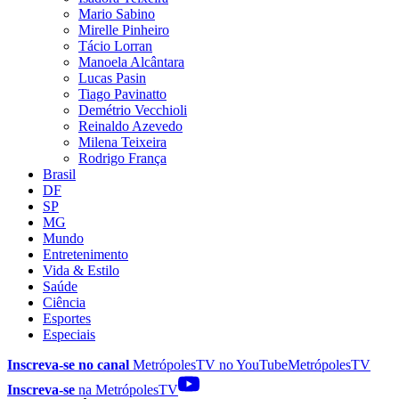
Mario Sabino
Mirelle Pinheiro
Tácio Lorran
Manoela Alcântara
Lucas Pasin
Tiago Pavinatto
Demétrio Vecchioli
Reinaldo Azevedo
Milena Teixeira
Rodrigo França
Brasil
DF
SP
MG
Mundo
Entretenimento
Vida & Estilo
Saúde
Ciência
Esportes
Especiais
Inscreva-se no canal
MetrópolesTV no
YouTube
MetrópolesTV
Inscreva-se
na MetrópolesTV