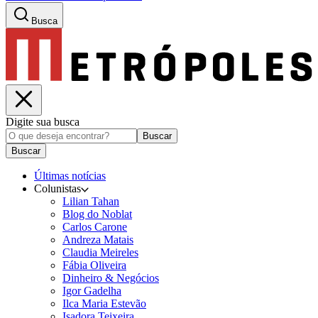
Busca
Digite sua busca
Buscar
Buscar
Últimas notícias
Colunistas
Lilian Tahan
Blog do Noblat
Carlos Carone
Andreza Matais
Claudia Meireles
Fábia Oliveira
Dinheiro & Negócios
Igor Gadelha
Ilca Maria Estevão
Isadora Teixeira