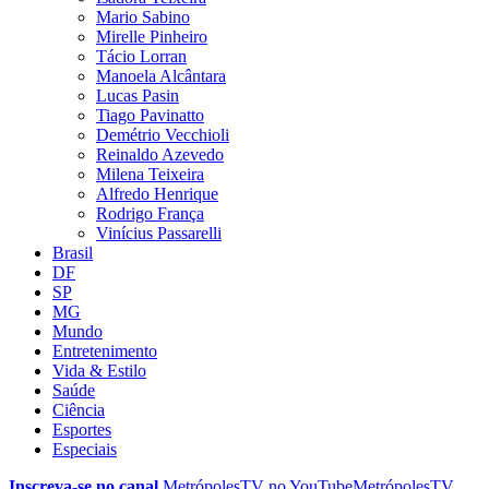
Mario Sabino
Mirelle Pinheiro
Tácio Lorran
Manoela Alcântara
Lucas Pasin
Tiago Pavinatto
Demétrio Vecchioli
Reinaldo Azevedo
Milena Teixeira
Alfredo Henrique
Rodrigo França
Vinícius Passarelli
Brasil
DF
SP
MG
Mundo
Entretenimento
Vida & Estilo
Saúde
Ciência
Esportes
Especiais
Inscreva-se no canal
MetrópolesTV no
YouTube
MetrópolesTV