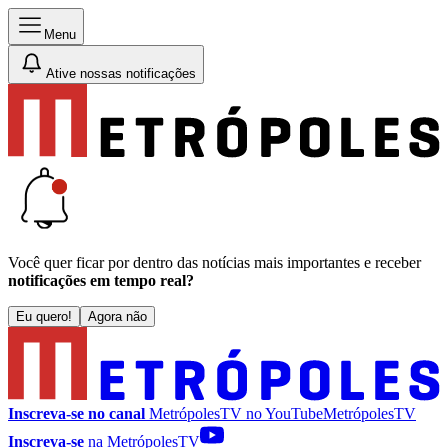
Menu
Ative nossas notificações
Você quer ficar por dentro das notícias mais importantes e receber
notificações em tempo real?
Eu quero!
Agora não
Inscreva-se no canal
MetrópolesTV no
YouTube
MetrópolesTV
Inscreva-se
na MetrópolesTV