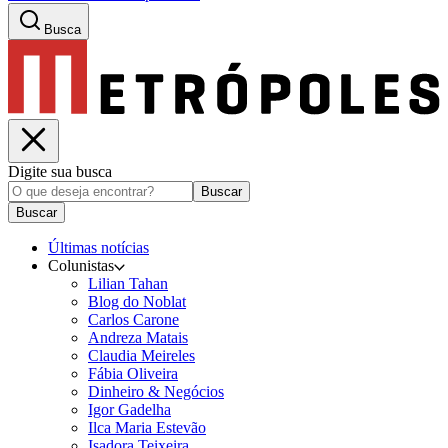
Busca
Digite sua busca
Buscar
Buscar
Últimas notícias
Colunistas
Lilian Tahan
Blog do Noblat
Carlos Carone
Andreza Matais
Claudia Meireles
Fábia Oliveira
Dinheiro & Negócios
Igor Gadelha
Ilca Maria Estevão
Isadora Teixeira