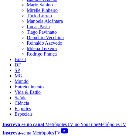
Mario Sabino
Mirelle Pinheiro
Tácio Lorran
Manoela Alcântara
Lucas Pasin
Tiago Pavinatto
Demétrio Vecchioli
Reinaldo Azevedo
Milena Teixeira
Rodrigo França
Brasil
DF
SP
MG
Mundo
Entretenimento
Vida & Estilo
Saúde
Ciência
Esportes
Especiais
Inscreva-se no canal
MetrópolesTV no
YouTube
MetrópolesTV
Inscreva-se
na MetrópolesTV