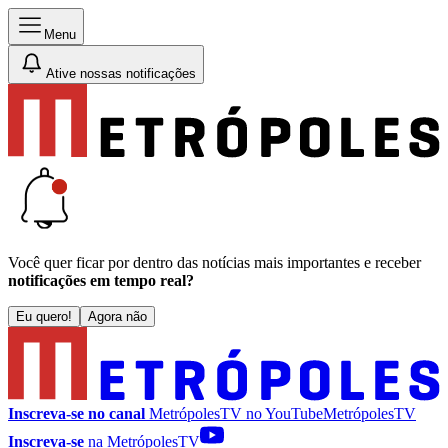
Menu
Ative nossas notificações
Você quer ficar por dentro das notícias mais importantes e receber
notificações em tempo real?
Eu quero!
Agora não
Inscreva-se no canal
MetrópolesTV no
YouTube
MetrópolesTV
Inscreva-se
na MetrópolesTV