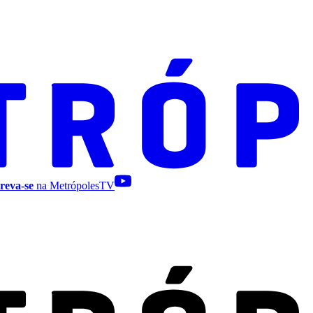
reva-se
na MetrópolesTV