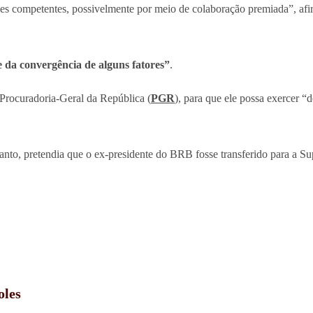
ades competentes, possivelmente por meio de colaboração premiada”, 
 da convergência de alguns fatores”
.
rocuradoria-Geral da República (
PGR
), para que ele possa exercer “
nto, pretendia que o ex-presidente do BRB fosse transferido para a Sup
oles