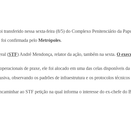
oi transferido nessa sexta-feira (8/5) do Complexo Penitenciário da Pap
 foi confirmada pelo
Metrópoles
.
ral (
STF
) André Mendonça, relator da ação, também na sexta.
O execu
peracionais de praxe, ele foi alocado em uma das celas disponíveis da 
iva, observando os padrões de infraestrutura e os protocolos técnicos 
 encaminhar ao STF petição na qual informa o interesse do ex-chefe d