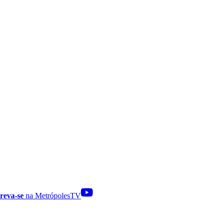
reva-se
na MetrópolesTV