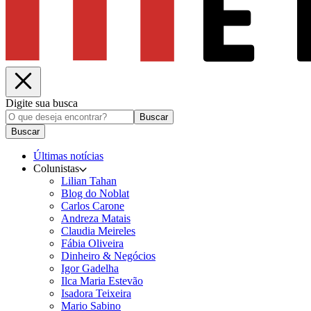
Digite sua busca
Buscar
Buscar
Últimas notícias
Colunistas
Lilian Tahan
Blog do Noblat
Carlos Carone
Andreza Matais
Claudia Meireles
Fábia Oliveira
Dinheiro & Negócios
Igor Gadelha
Ilca Maria Estevão
Isadora Teixeira
Mario Sabino