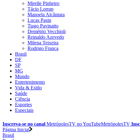
Mirelle Pinheiro
Tácio Lorran
Manoela Alcântara
Lucas Pasin
Tiago Pavinatto
Demétrio Vecchioli
Reinaldo Azevedo
Milena Teixeira
Rodrigo França
Brasil
DF
SP
MG
Mundo
Entretenimento
Vida & Estilo
Saúde
Ciência
Esportes
Especiais
Inscreva-se no canal
MetrópolesTV no
YouTube
MetrópolesTV
Insc
Página Inicial
Brasil