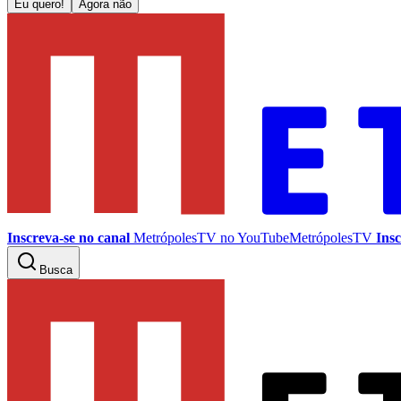
Eu quero!
Agora não
Inscreva-se no canal
MetrópolesTV no
YouTube
MetrópolesTV
Insc
Busca