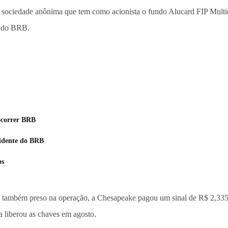
sociedade anônima que tem como acionista o fundo Alucard FIP Multie
e do BRB.
ocorrer BRB
sidente do BRB
os
 também preso na operação, a Chesapeake pagou um sinal de R$ 2,335 
a liberou as chaves em agosto.