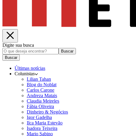
Digite sua busca
Buscar
Buscar
Últimas notícias
Colunistas
Lilian Tahan
Blog do Noblat
Carlos Carone
Andreza Matais
Claudia Meireles
Fábia Oliveira
Dinheiro & Negócios
Igor Gadelha
Ilca Maria Estevão
Isadora Teixeira
Mario Sabino