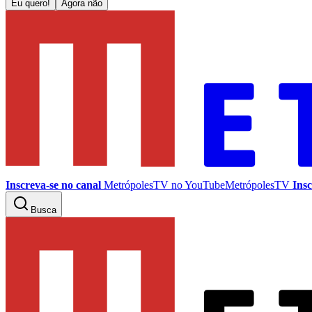
Eu quero!
Agora não
Inscreva-se no canal
MetrópolesTV no
YouTube
MetrópolesTV
Insc
Busca