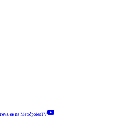
reva-se
na MetrópolesTV