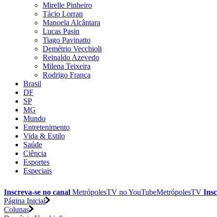
Mirelle Pinheiro
Tácio Lorran
Manoela Alcântara
Lucas Pasin
Tiago Pavinatto
Demétrio Vecchioli
Reinaldo Azevedo
Milena Teixeira
Rodrigo França
Brasil
DF
SP
MG
Mundo
Entretenimento
Vida & Estilo
Saúde
Ciência
Esportes
Especiais
Inscreva-se no canal
MetrópolesTV no
YouTube
MetrópolesTV
Insc
Página Inicial
Colunas