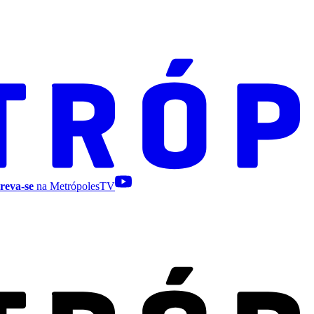
reva-se
na MetrópolesTV