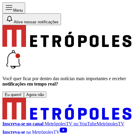
Menu
Ative nossas notificações
Você quer ficar por dentro das notícias mais importantes e receber
notificações em tempo real?
Eu quero!
Agora não
Inscreva-se no canal
MetrópolesTV no
YouTube
MetrópolesTV
Inscreva-se
na MetrópolesTV