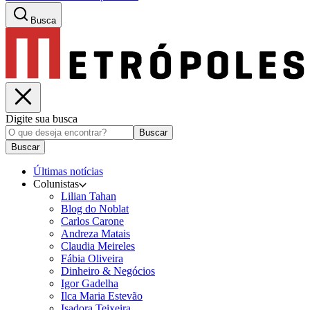
Busca
Digite sua busca
Buscar
Buscar
Últimas notícias
Colunistas
Lilian Tahan
Blog do Noblat
Carlos Carone
Andreza Matais
Claudia Meireles
Fábia Oliveira
Dinheiro & Negócios
Igor Gadelha
Ilca Maria Estevão
Isadora Teixeira