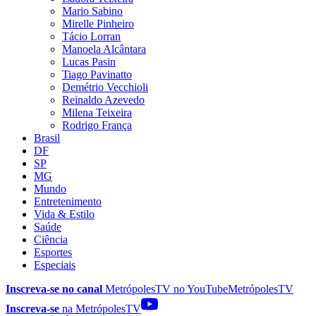
Mario Sabino
Mirelle Pinheiro
Tácio Lorran
Manoela Alcântara
Lucas Pasin
Tiago Pavinatto
Demétrio Vecchioli
Reinaldo Azevedo
Milena Teixeira
Rodrigo França
Brasil
DF
SP
MG
Mundo
Entretenimento
Vida & Estilo
Saúde
Ciência
Esportes
Especiais
Inscreva-se no canal
MetrópolesTV no
YouTube
MetrópolesTV
Inscreva-se
na MetrópolesTV