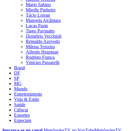
Mario Sabino
Mirelle Pinheiro
Tácio Lorran
Manoela Alcântara
Lucas Pasin
Tiago Pavinatto
Demétrio Vecchioli
Reinaldo Azevedo
Milena Teixeira
Alfredo Henrique
Rodrigo França
Vinícius Passarelli
Brasil
DF
SP
MG
Mundo
Entretenimento
Vida & Estilo
Saúde
Ciência
Esportes
Especiais
Inscreva-se no canal
MetrópolesTV no
YouTube
MetrópolesTV