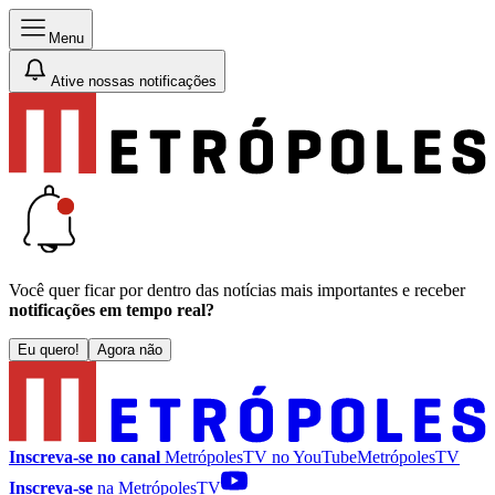
Menu
Ative nossas notificações
Você quer ficar por dentro das notícias mais importantes e receber
notificações em tempo real?
Eu quero!
Agora não
Inscreva-se no canal
MetrópolesTV no
YouTube
MetrópolesTV
Inscreva-se
na MetrópolesTV