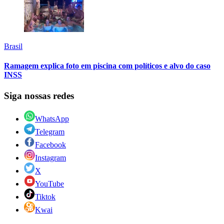
Brasil
Ramagem explica foto em piscina com políticos e alvo do caso
INSS
Siga nossas redes
WhatsApp
Telegram
Facebook
Instagram
X
YouTube
Tiktok
Kwai