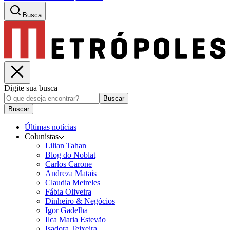
Busca
Digite sua busca
Buscar
Buscar
Últimas notícias
Colunistas
Lilian Tahan
Blog do Noblat
Carlos Carone
Andreza Matais
Claudia Meireles
Fábia Oliveira
Dinheiro & Negócios
Igor Gadelha
Ilca Maria Estevão
Isadora Teixeira